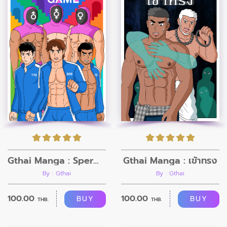
Gthai Manga : Sperm Game
Gthai Manga : เข้าทรง
By : Gthai
By : Gthai
100.00
100.00
BUY
BUY
THB.
THB.