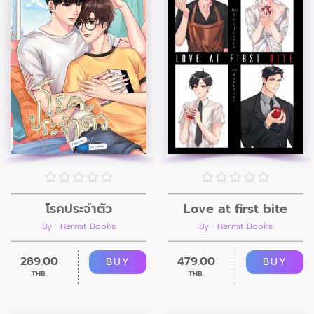
โรคประจำตัว
Love at first bite
By : Hermit Books
By : Hermit Books
289.00
479.00
BUY
BUY
THB.
THB.