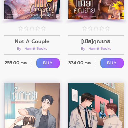
Not A Couple
[เมีย]คุณชาย
By : Hermit Books
By : Hermit Books
255.00
374.00
BUY
BUY
THB.
THB.