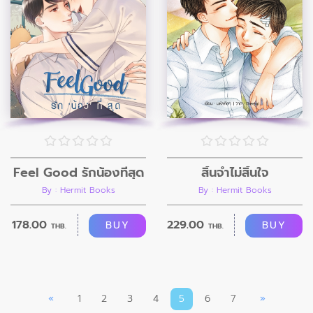
Feel Good รักน้องที่สุด
สิ้นจำไม่สิ้นใจ
By : Hermit Books
By : Hermit Books
178.00
229.00
BUY
BUY
THB.
THB.
«
1
2
3
4
5
6
7
»