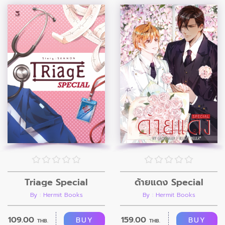
Triage Special
ด้ายแดง Special
By : Hermit Books
By : Hermit Books
109.00
159.00
BUY
BUY
THB.
THB.