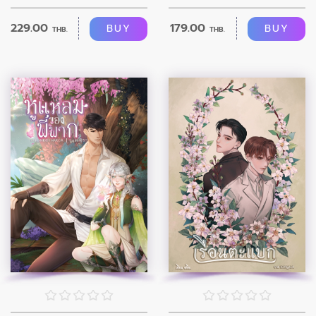
229.00
179.00
BUY
BUY
THB.
THB.