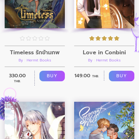
Timeless รักข้ามภพ
Love in Conbini
By : Hermit Books
By : Hermit Books
330.00
149.00
BUY
BUY
THB.
THB.