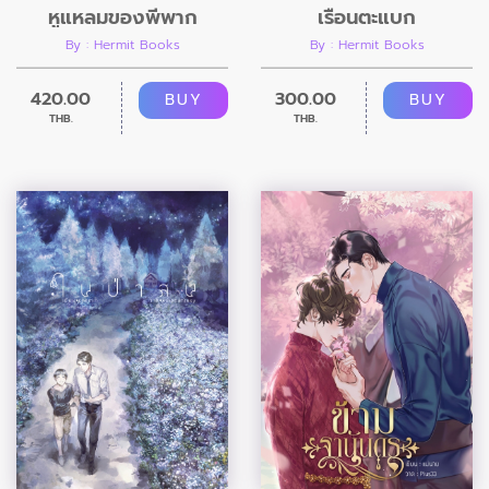
หูแหลมของพี่พาก
เรือนตะแบก
By : Hermit Books
By : Hermit Books
420.00
300.00
BUY
BUY
THB.
THB.