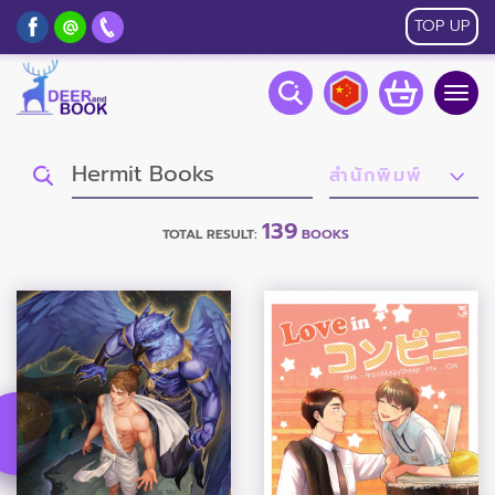
TOP UP
Togg
navig
139
TOTAL RESULT:
BOOKS