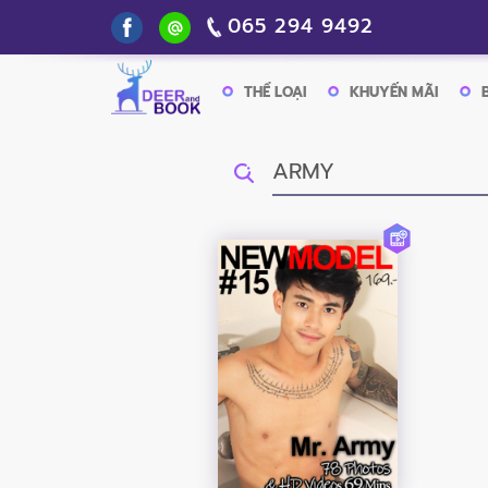
065 294 9492
THỂ LOẠI
KHUYẾN MÃI