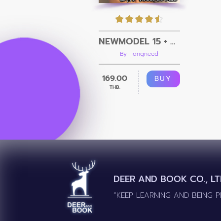
NEWMODEL 15 + Video
By : ongneed
169.00
BUY
THB.
DEER AND BOOK CO., LT
“KEEP LEARNING AND BEING 