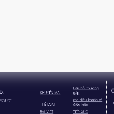
Câu hỏi thường
D.
KHUYẾN MÃI
gặp
các điều khoản và
PROUD”
THỂ LOẠI
điều kiện
BÀI VIẾT
TIẾP XÚC