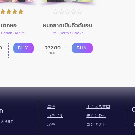
เด็กหอ
ผมอยากเป็นคิวต์บอย
: Hermit Books
By : Hermit Books
0
272.00
BUY
BUY
THB.
昇進
よくある質問
D.
カテゴリ
規約と条件
PROUD”
記事
コンタクト