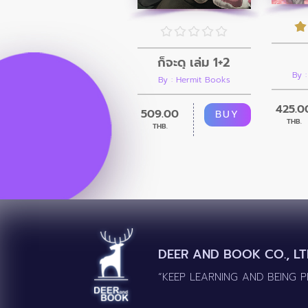
ก็จะดุ เล่ม 1+2
By 
By : Hermit Books
425.0
509.00
BUY
THB.
THB.
DEER AND BOOK CO., LT
“KEEP LEARNING AND BEING 