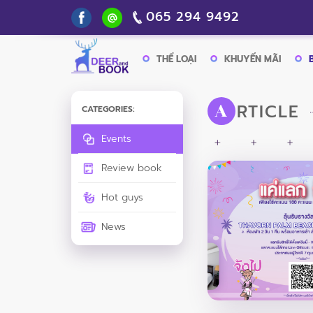
065 294 9492
THỂ LOẠI
KHUYẾN MÃI
RTICLE
A
CATEGORIES:
Events
Review book
Hot guys
News