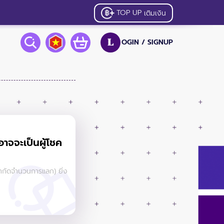
TOP UP
เติมเงิน
OGIN /
SIGNUP
L
ณอาจจะเป็นผู้โชค
จำกัดจำนวนการแลก) ยิ่ง