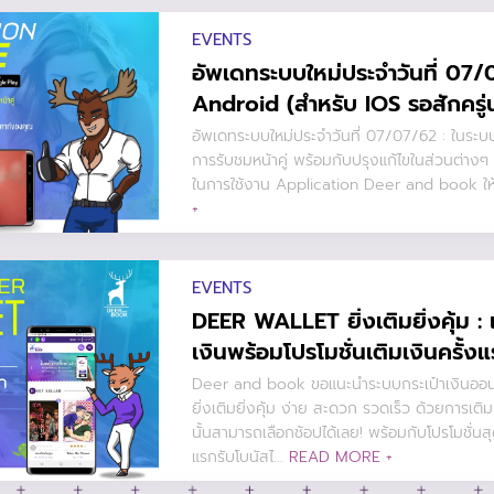
EVENTS
อัพเดทระบบใหม่ประจำวันที่ 07/
Android (สำหรับ IOS รอสักครู่
อัพเดทระบบใหม่ประจำวันที่ 07/07/62 : ในระบ
การรับชมหน้าคู่ พร้อมกับปรุงแก้ไขในส่วนต่า
ในการใช้งาน Application Deer and book ให้ด
+
EVENTS
DEER WALLET ยิ่งเติมยิ่งคุ้ม : 
เงินพร้อมโปรโมชั่นเติมเงินครั้งแร
Deer and book ขอแนะนำระบบกระเป๋าเงินอ
ยิ่งเติมยิ่งคุ้ม ง่าย สะดวก รวดเร็ว ด้วยการเติ
นั้นสามารถเลือกช้อปได้เลย! พร้อมกับโปรโมชั่นสุ
แรกรับโบนัสไ...
READ MORE +