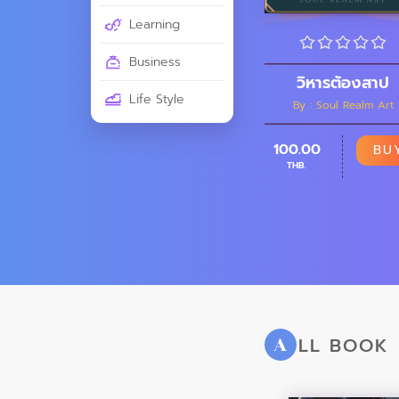
Learning
Business
วิหารต้องสาป
Life Style
By : Soul Realm Art
100.00
BU
THB.
LL BOOK
A