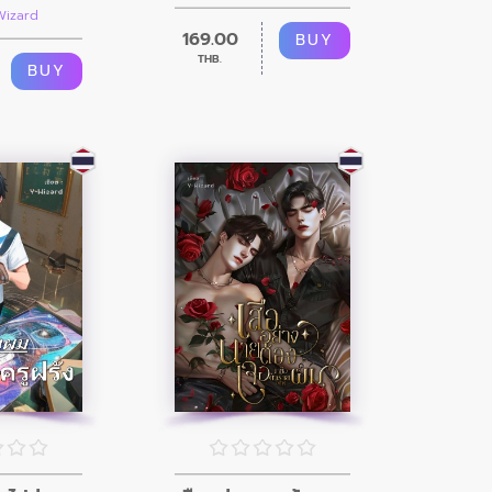
Wizard
169.00
BUY
THB.
BUY