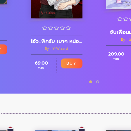
จับเพือน
By : ไ
โอ้ว...พี่ครับ เบาๆ หน่อย
By : Y-Wizard
Y
209.00
THB.
69.00
BUY
THB.