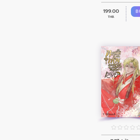
199.00
B
THB.