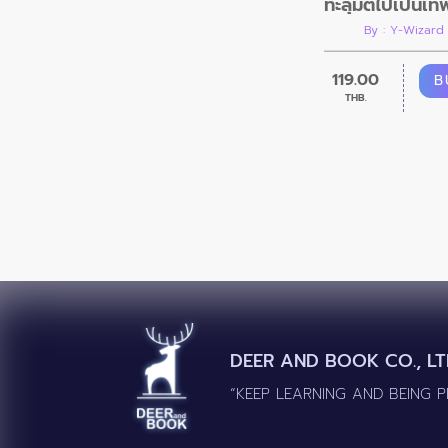
By : Y-Wizard
119.00
B
THB.
DEER AND BOOK CO., LT
“KEEP LEARNING AND BEING 