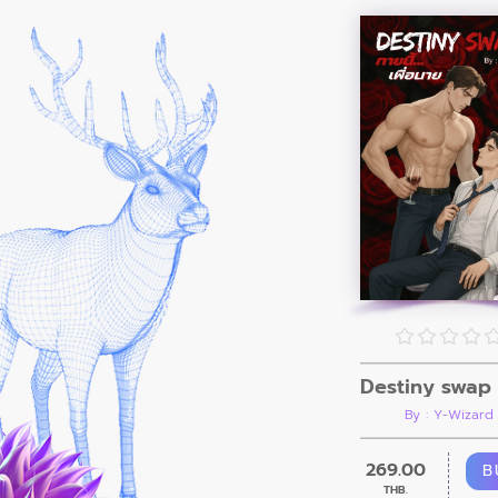
By : Y-Wizard
269.00
B
THB.