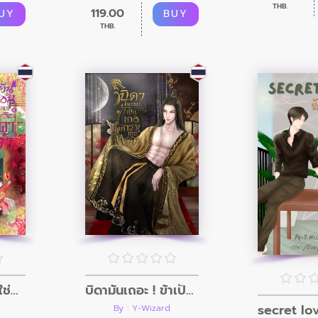
THB.
119.00
UY
BUY
THB.
ผู้พันเถื่อนคนนี้มิใช่บิดาเจ้า
บิดามันเถอะ ! ข้าเป็นเกอใต้กรงเล็บทรราช
By : Y-Wizard