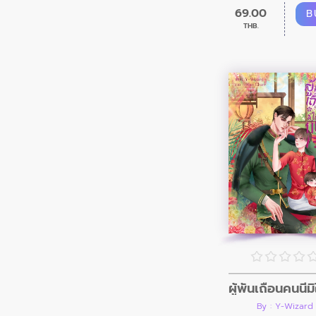
69.00
B
THB.
By : Y-Wizard