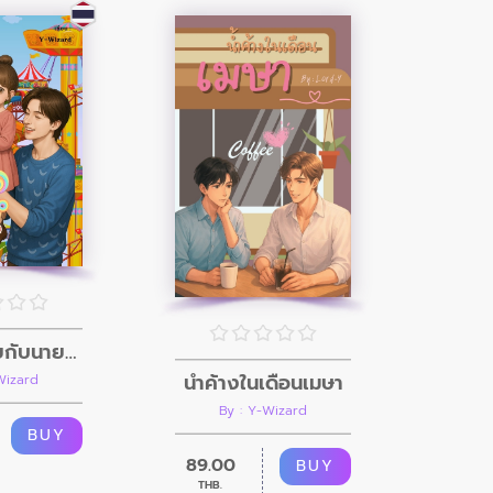
ป๊ะป๋ามาเฟียกับนายพี่เลี้ยงตัวป่วน
น้ำค้างในเดือนเมษา
Wizard
By : Y-Wizard
BUY
89.00
BUY
THB.