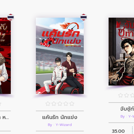
จับชู้
โอ้ว...พี่ครับ เบาๆ หน่อย
แค้นรัก นักแข่ง
By : Y-
By : Y-Wizard
35.00