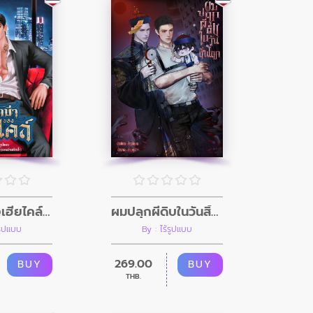
อินิกม่าของเฮียไคล์ (Mpreg)
ผมปลุกผีดิบในวันสิ้นโลก (อินิกม่าxอัลฟ่า)
้รูปแบบ
By : ไร้รูปแบบ
269.00
BUY
BUY
THB.