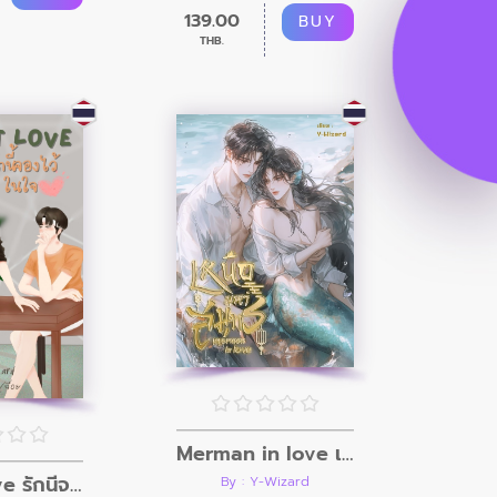
139.00
BUY
THB.
Merman in love เหนือมหาสมุทร
secret love รักนี้จองไว้ในใจ
By : Y-Wizard