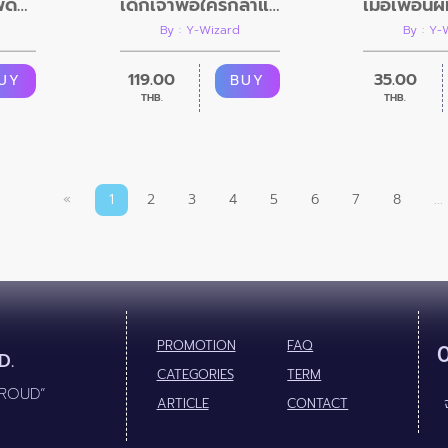
ทะลุมิติไปเป็นเทพดวงซวยในนิยายติ๊งต๊องแสนวุ่น
เด็กเจ้าพ่อใครกล้าแตะ (Omegaverse)
By : Y-Wizard
By : Y-
119.00
35.00
UY
BUY
THB.
THB.
«
1
2
3
4
5
6
7
8
...
PROMOTION
FAQ
D.
CATEGORIES
TERM
PROUD”
ARTICLE
CONTACT