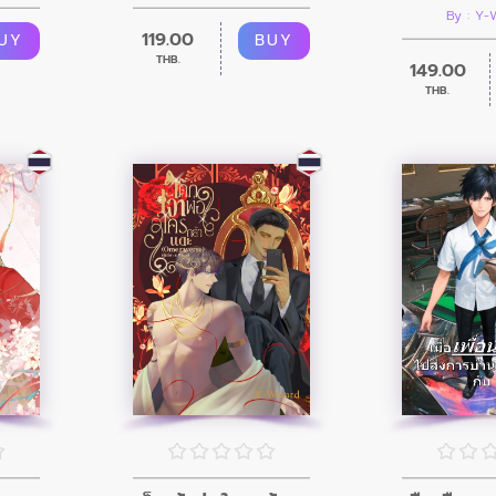
By : Y-
119.00
UY
BUY
THB.
149.00
THB.