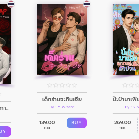
เด็กร่านจะกินเฮีย
Destiny swap กายนี้ เพื่อนาย
By : Y-Wizard
By : Y-
139.00
269.00
BUY
THB.
THB.
UY