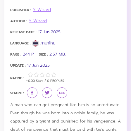
Y-Wizard
PUBLISHER :
Y-Wizard
AUTHOR :
17 Jun 2025
RELEASE DATE :
ภาษาไทย
LANGUAGE :
244 P.
2.57 MB.
PAGE :
SIZE :
17 Jun 2025
UPDATE :
RATING :
~0.00 Stars / 0 PEOPLES
SHARE :
A man who can get pregnant like him is so unfortunate.
Even though he was born into a noble family, he was
captured by a tyrant and punished for his vengeance. A
debt of vengeance that must be paid with Ge's purity.