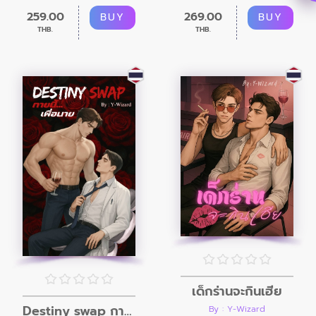
259.00
269.00
BUY
BUY
THB.
THB.
เด็กร่านจะกินเฮีย
Destiny swap กายนี้ เพื่อนาย
By : Y-Wizard