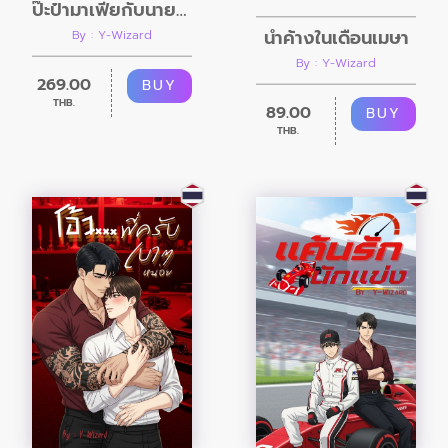
ป๊ะป๋ามาเฟียกับนายพี่เลี้ยงตัวป่วน
น้ำค้างในเดือนเมษา
By : Y-Wizard
By : Y-Wizard
269.00
BUY
THB.
89.00
BUY
THB.