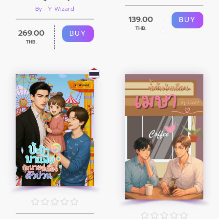
By : Y-Wizard
139.00
BUY
THB.
269.00
BUY
THB.