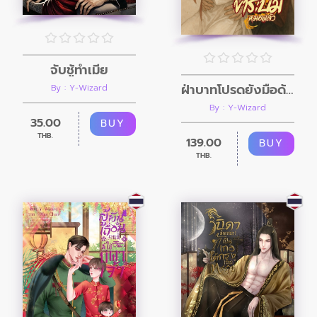
จับชู้ทำเมีย
ฝ่าบาทโปรดยั้งมือด้วย ข้าระบมหมดแล้ว
By : Y-Wizard
By : Y-Wizard
35.00
BUY
THB.
139.00
BUY
THB.