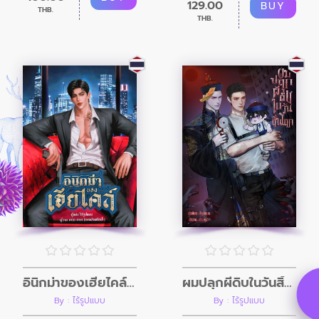
129.00
BUY
THB.
THB.
อินิกม่าของเฮียไคล์ (Mpreg)
ผมปลุกผีดิบในวันสิ้นโลก (อินิกม่าxอัลฟ่า)
By : ไร้รูปแบบ
By : ไร้รูปแบบ