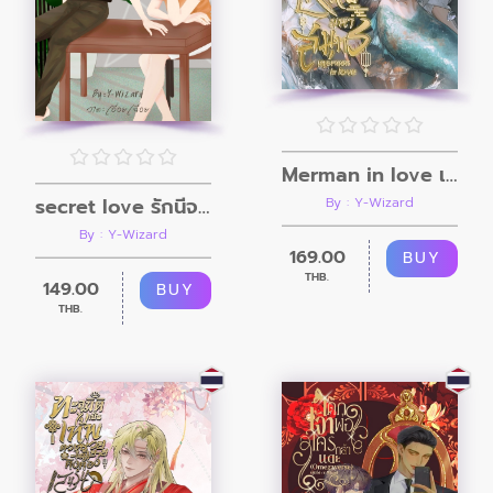
Merman in love เหนือมหาสมุทร
secret love รักนี้จองไว้ในใจ
By : Y-Wizard
By : Y-Wizard
169.00
BUY
THB.
149.00
BUY
THB.