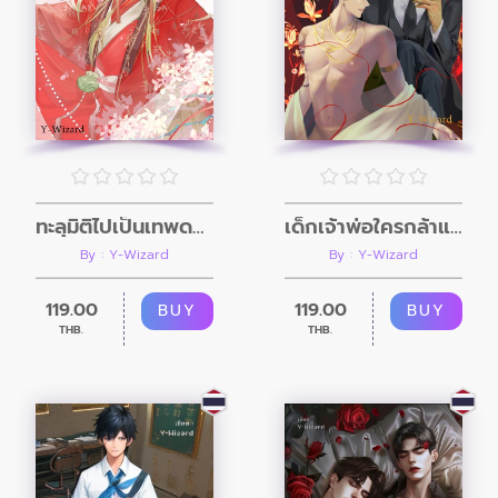
ทะลุมิติไปเป็นเทพดวงซวยในนิยายติ๊งต๊องแสนวุ่น
เด็กเจ้าพ่อใครกล้าแตะ (Omegaverse)
By : Y-Wizard
By : Y-Wizard
119.00
119.00
BUY
BUY
THB.
THB.