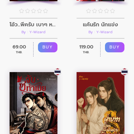
โอ้ว...พี่ครับ เบาๆ หน่อย
แค้นรัก นักแข่ง
By : Y-Wizard
By : Y-Wizard
69.00
119.00
BUY
BUY
THB.
THB.