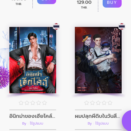
129.00
BUY
THB.
THB.
อินิกม่าของเฮียไคล์ (Mpreg)
ผมปลุกผีดิบในวันสิ้นโลก (อินิกม่าxอัลฟ่า)
By : ไร้รูปแบบ
By : ไร้รูปแบบ