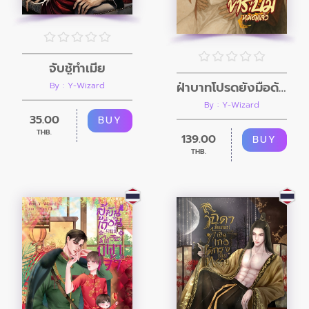
จับชู้ทำเมีย
ฝ่าบาทโปรดยั้งมือด้วย ข้าระบมหมดแล้ว
By : Y-Wizard
By : Y-Wizard
35.00
BUY
THB.
139.00
BUY
THB.