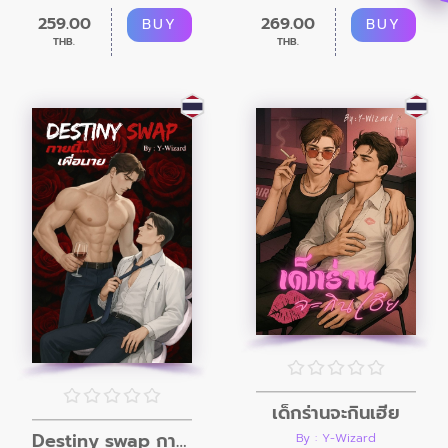
259.00
269.00
BUY
BUY
THB.
THB.
เด็กร่านจะกินเฮีย
Destiny swap กายนี้ เพื่อนาย
By : Y-Wizard