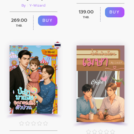
By : Y-Wizard
139.00
BUY
THB.
269.00
BUY
THB.