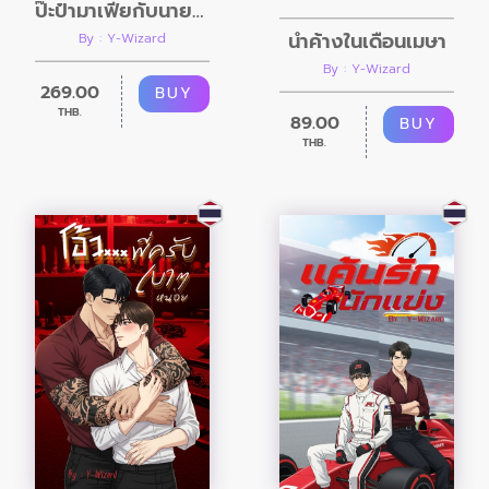
ป๊ะป๋ามาเฟียกับนายพี่เลี้ยงตัวป่วน
น้ำค้างในเดือนเมษา
By : Y-Wizard
By : Y-Wizard
269.00
BUY
THB.
89.00
BUY
THB.