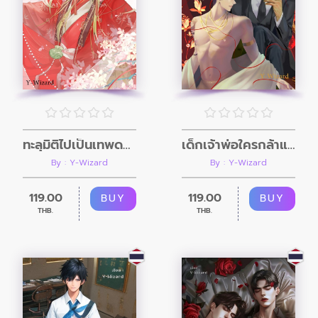
ทะลุมิติไปเป็นเทพดวงซวยในนิยายติ๊งต๊องแสนวุ่น
เด็กเจ้าพ่อใครกล้าแตะ (Omegaverse)
By : Y-Wizard
By : Y-Wizard
119.00
119.00
BUY
BUY
THB.
THB.