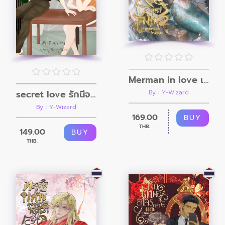
Merman in love เหนือมหาสมุทร
secret love รักนี้จองไว้ในใจ
By : Y-Wizard
By : Y-Wizard
169.00
BUY
THB.
149.00
BUY
THB.