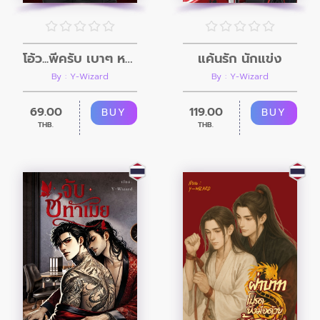
โอ้ว...พี่ครับ เบาๆ หน่อย
แค้นรัก นักแข่ง
By : Y-Wizard
By : Y-Wizard
69.00
119.00
BUY
BUY
THB.
THB.