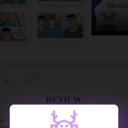
REVIEW
NG :