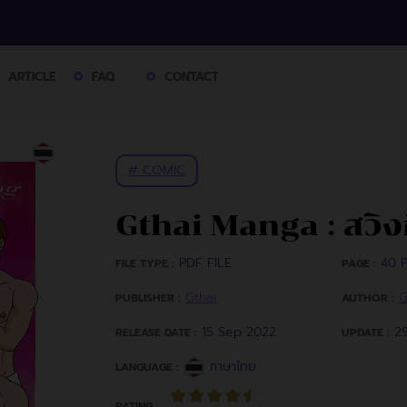
ARTICLE
FAQ
CONTACT
# COMIC
Gthai Manga : สวิงกิ
PDF FILE
40 P
FILE TYPE :
PAGE :
Gthai
G
PUBLISHER :
AUTHOR :
15 Sep 2022
2
RELEASE DATE :
UPDATE :
ภาษาไทย
LANGUAGE :
RATING :