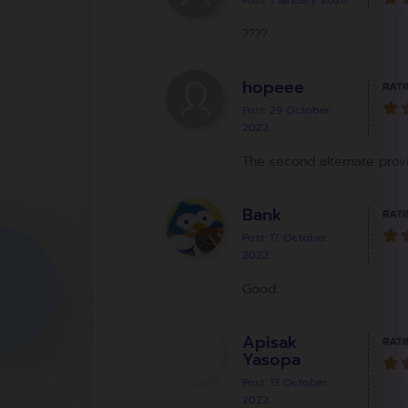
Post: 1 January 2026
????
hopeee
RATI
Post: 29 October
2022
The second alternate provinc
Bank
RATI
Post: 17 October
2022
Good.
Apisak
RATI
Yasopa
Post: 13 October
2022