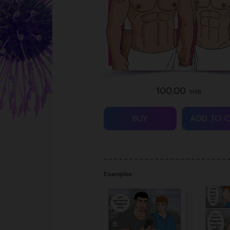
100.00
THB.
BUY
ADD TO 
Examples :