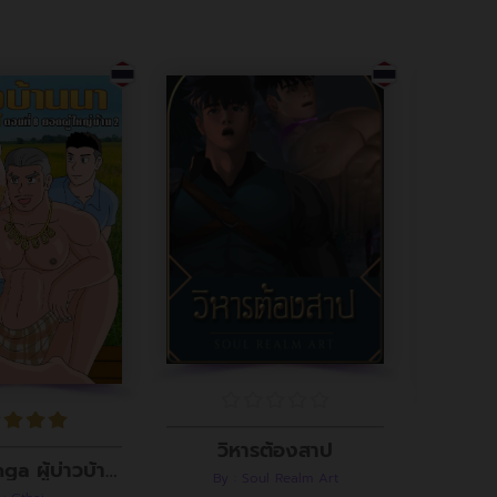
วิหารต้องสาป
Gthai Manga ผู้บ่าวบ้านนา ตอนที่8
By : Soul Realm Art