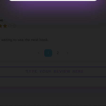
NG :
t, waiting to see the next book.
<
1
2
>