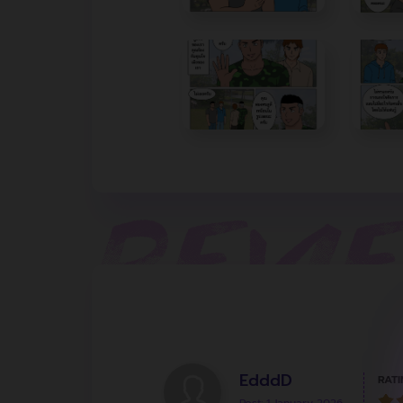
EdddD
RATI