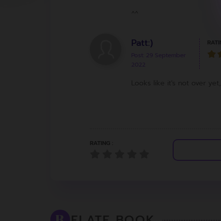
^^
Patt:)
RATI
Post: 29 September
2022
Looks like it's not over ye
RATING :
ELATE BOOK
R