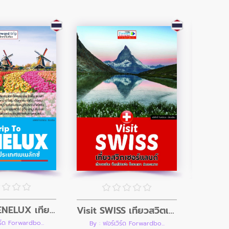
Trip To BENELUX เที่ยวกลุ่มประเทศเบเนลักซ์ เนเธอร์แลนด์ เบลเยียม ลักเซมเบิร์ก
Visit SWISS เที่ยวสวิตเซอร์แลนด์ เที่ยวชมเมือง นั่งรถไฟชมวิว ขึ้นยอดเขา ล่องทะเลสาบ
ิร์ด Forwardbo...
By : ฟอ
By : ฟอร์เวิร์ด Forwardbo...