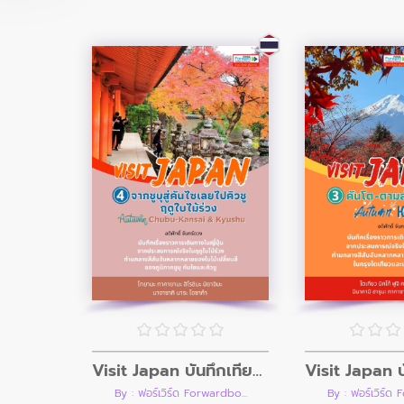
Visit Japan บันทึกเที่ยวญี่ปุ่น เล่ม 4 จากชูบุสู่คันไซเลยไปคิวชู ฤดูใบไม้ร่วง Autumn CHUBU-KANSAI & KYUSHU
By : ฟอร์เวิร์ด Forwardbo...
By : ฟอร์เวิร์ด 