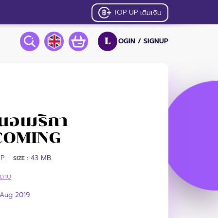
TOP UP
เติมเงิน
OGIN /
SIGNUP
L
่ในอเมริกา
COMING
P.
43 MB.
SIZE :
ี้ดาบ
 Aug 2019