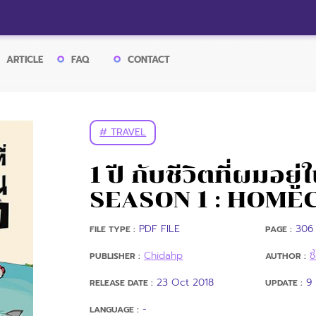
ARTICLE
FAQ
CONTACT
# TRAVEL
1 ปี กับชีวิตที่ผมอยู
SEASON 1 : HOME
PDF FILE
306 
FILE TYPE :
PAGE :
Chidahp
ช
PUBLISHER :
AUTHOR :
23 Oct 2018
9
RELEASE DATE :
UPDATE :
-
LANGUAGE :