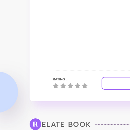
RATING :
ELATE BOOK
R