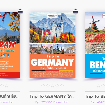
Trip To GERMANY ใครๆก็ไปเที่ยวเยอรมนี
Visit Japan บันทึกเที่ยวญี่ปุ่น เล่ม 3 คันโตตามล่าใบไม้แดง Autumn KANTO
By : ฟอร์เวิร์ด Forwardbo...
Forwardbo...
By : ฟอร์เว