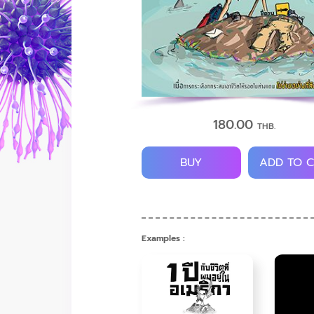
180.00
THB.
BUY
ADD TO 
Examples :