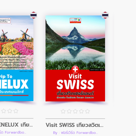
Trip To BENELUX เที่ยวกลุ่มประเทศเบเนลักซ์ เนเธอร์แลนด์ เบลเยียม ลักเซมเบิร์ก
Visit SWISS เที่ยวสวิตเซอร์แลนด์ เที่ยวชมเมือง นั่งรถไฟชมวิว ขึ้นยอดเขา ล่องทะเลสาบ
ิร์ด Forwardbo...
By : ฟอ
By : ฟอร์เวิร์ด Forwardbo...