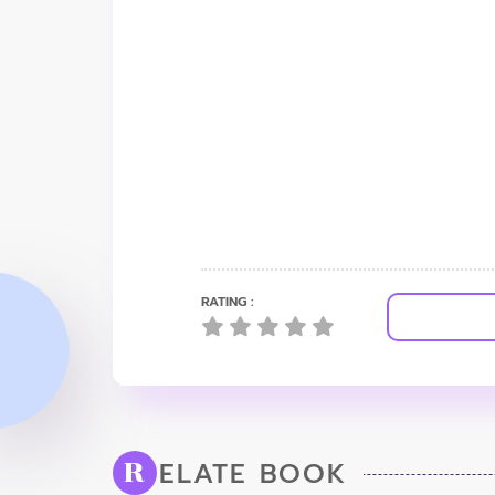
RATING :
ELATE BOOK
R