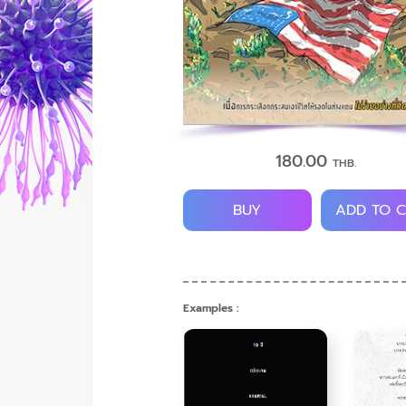
180.00
THB.
BUY
ADD TO 
Examples :