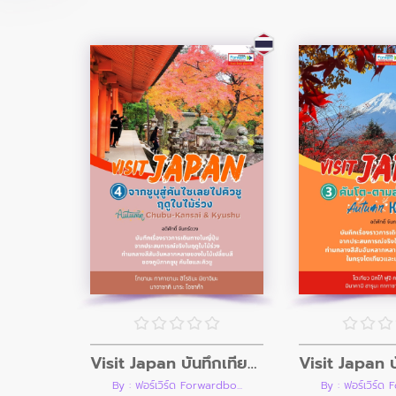
Visit Japan บันทึกเที่ยวญี่ปุ่น เล่ม 4 จากชูบุสู่คันไซเลยไปคิวชู ฤดูใบไม้ร่วง Autumn CHUBU-KANSAI & KYUSHU
By : ฟอร์เวิร์ด Forwardbo...
By : ฟอร์เวิร์ด 