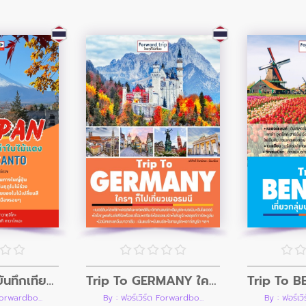
Trip To GERMANY ใครๆก็ไปเที่ยวเยอรมนี
Visit Japan บันทึกเที่ยวญี่ปุ่น เล่ม 3 คันโตตามล่าใบไม้แดง Autumn KANTO
By : ฟอร์เวิร์ด Forwardbo...
Forwardbo...
By : ฟอร์เว