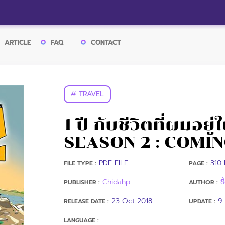
ARTICLE
FAQ
CONTACT
# TRAVEL
1 ปี กับชีวิตที่ผมอยู
SEASON 2 : COMI
PDF FILE
310 
FILE TYPE :
PAGE :
Chidahp
ช
PUBLISHER :
AUTHOR :
23 Oct 2018
9
RELEASE DATE :
UPDATE :
-
LANGUAGE :