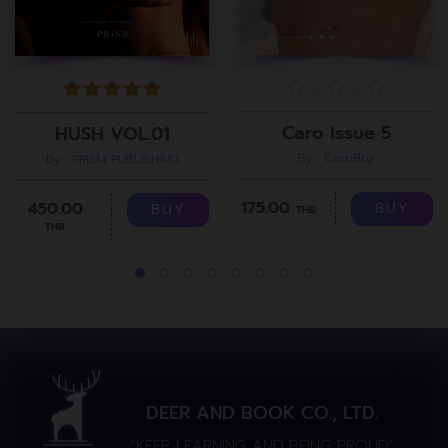
Caro Issue 5
HUSH VOL.01
By : CaroBoz
By : PRiSM PUBLISHING
175.00
450.00
BUY
BUY
THB.
THB.
DEER AND BOOK CO., LTD.
“KEEP LEARNING AND BEING PROUD”