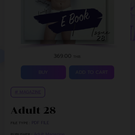
369.00
THB.
BUY
ADD TO CART
# MAGAZINE
Adult 28
PDF FILE
FILE TYPE :
Adult Magazine
PUBLISHER :