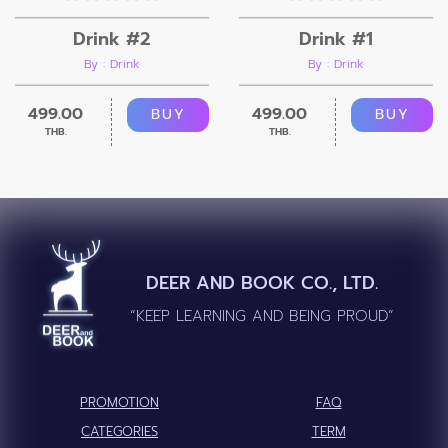
Drink #2
Drink #1
By : Drink
By : Drink
499.00
499.00
BUY
BUY
THB.
THB.
DEER AND BOOK CO., LTD.
“KEEP LEARNING AND BEING PROUD”
PROMOTION
FAQ
CATEGORIES
TERM