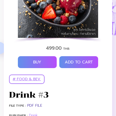
499.00
THB.
BUY
ADD TO CART
# FOOD & BEV.
Drink #3
PDF FILE
FILE TYPE :
Drink
PUBLISHER :