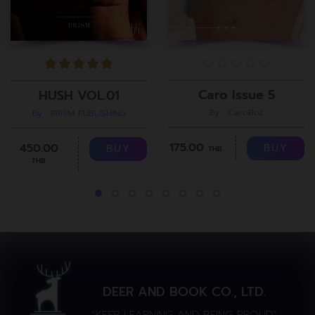
Caro Issue 5
HUSH VOL.01
By : CaroBoz
By : PRiSM PUBLISHING
175.00
450.00
BUY
BUY
THB.
THB.
DEER AND BOOK CO., LTD.
“KEEP LEARNING AND BEING PROUD”