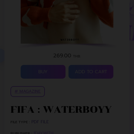
269.00
THB.
BUY
ADD TO CART
# MAGAZINE
FIFA : WATERBOYY
PDF FILE
FILE TYPE :
1DAYWITH
PUBLISHER :