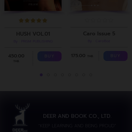
Caro Issue 5
HUSH VOL.01
By : CaroBoz
By : PRiSM PUBLISHING
175.00
450.00
BUY
BUY
THB.
THB.
DEER AND BOOK CO., LTD.
“KEEP LEARNING AND BEING PROUD”