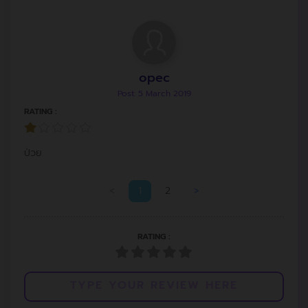
opec
Post: 5 March 2019
RATING :
ป่วย
<
1
2
>
RATING :