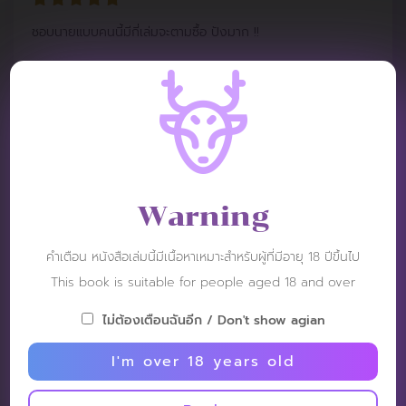
ชอบนายแบบคนนี้มีกี่เล่มจะตามซื้อ ปังมาก !!
Merry X
Post: 22 November 2021
RATING :
Warning
อ่านคอมเม้นท์คนที่ซื้อแอบลังเลเลย เพราะความเห็นต่างๆ กันเหลือ
คำเตือน หนังสือเล่มนี้มีเนื้อหาเหมาะสำหรับผู้ที่มีอายุ 18 ปีขึ้นไป
เกิน แต่ก็ตัดสิ้นใจซื้อ เพราะเชื่อในผลงานของเครือนี้ เพราะติดตาม
This book is suitable for people aged 18 and over
มาตลอด ส่วนตัวผมว่าดีนะครับ งาน Gemini เขาก็นำเสนอแบบนี้
มาตลอดนะครับ และหลังๆ ก็แรงขึ้นกว่าเดิมด้วยนะครับ นายแบบก็
ไม่ต้องเตือนฉันอีก / Don't show agian
หน้าใหม่ๆ ทั้งนั้น หลายคนอาจคาดหวังให้เหมือนเล่มอื่นๆ ที่ไม่ต้องมี
I'm over 18 years old
อะไรมากมาย มาถึงก็ถ่ายชัดๆ เน้น ๆ ไปเลย แต่ส่วนตัวชอบงาน
แนวนี้มากกว่า ดูมีเรื่องราว ดูมีความเย้ายวน ชวนจินตนาการ เวลา