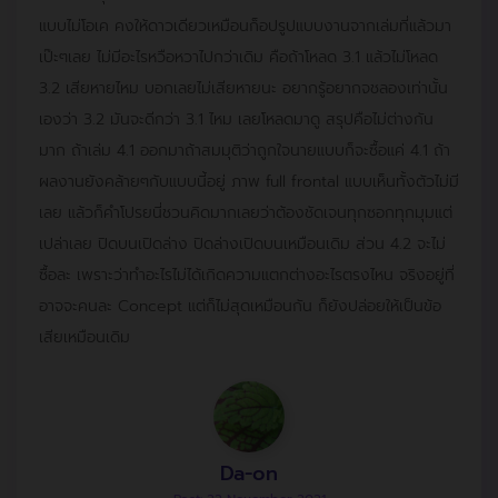
แบบไม่โอเค คงให้ดาวเดียวเหมือนก็อปรูปแบบงานจากเล่มที่แล้วมา
เป๊ะๆเลย ไม่มีอะไรหวือหวาไปกว่าเดิม คือถ้าโหลด 3.1 แล้วไม่โหลด
3.2 เสียหายไหม บอกเลยไม่เสียหายนะ อยากรู้อยากจชลองเท่านั้น
เองว่า 3.2 มันจะดีกว่า 3.1 ไหม เลยโหลดมาดู สรุปคือไม่ต่างกัน
มาก ถ้าเล่ม 4.1 ออกมาถ้าสมมุติว่าถูกใจนายแบบก็จะซื้อแค่ 4.1 ถ้า
ผลงานยังคล้ายๆกับแบบนี้อยู่ ภาพ full frontal แบบเห็นทั้งตัวไม่มี
เลย แล้วก็คำโปรยนี่ชวนคิดมากเลยว่าต้องชัดเจนทุกซอกทุกมุมแต่
เปล่าเลย ปิดบนเปิดล่าง ปิดล่างเปิดบนเหมือนเดิม ส่วน 4.2 จะไม่
ซื้อละ เพราะว่าทำอะไรไม่ได้เกิดความแตกต่างอะไรตรงไหน จริงอยู่ที่
อาจจะคนละ Concept แต่ก็ไม่สุดเหมือนกัน ก็ยังปล่อยให้เป็นข้อ
เสียเหมือนเดิม
Da-on