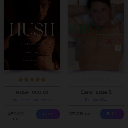
Caro Issue 5
HUSH VOL.01
By : CaroBoz
By : PRiSM PUBLISHING
175.00
450.00
BUY
BUY
THB.
THB.