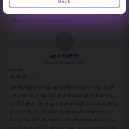
Back
ชมก็เพิ่มอารมณ์ผู้ชมไปเรื่อยได้ดี อยากให้ทีมงานรักษามาตรฐาน
และจุดยืนของตัวเองไว้นะครับ อยากให้กำลังใจทีมงาน สู้ๆ ตั้งใจ
ผลิตผลงานดีๆ ออกมาเรื่อยนะครับ ^^
apx004869
Post: 22 November 2021
RATING :
บอกตรงๆไม่อยากหักดาวเลย แต่ถ้าไม่หักดาวบ้าง คงไม่แก้ตามที่
ลูกค้าอยากเห็น ปกติจะเป็นคนใจดี ข้อตินิดๆหน่อยๆ หยวนๆ ให้ 5
ดาวเต็มตลอดๆ พอ rating ดาวเยอะ เหมือนทีมงานจะได้ใจ ขอให้ไป
ปรับปรุงแก้ไขอะไรมาก็ไม่ได้ปรับปรุงแก้ไขอะไรเลยในเล่มนี้ อาจจะ
เพราะว่าถ่ายทำเสร็จไปพร้อมกับ 3.1 แต่เพิ่งปล่อยมาทีละเซต ก็เอา
เหอะที่ยังอุตส่าห์ให้ 3 ดาวเนี่ยเพราะนายแบบนะ ล้วนๆเลย ถ้านาย