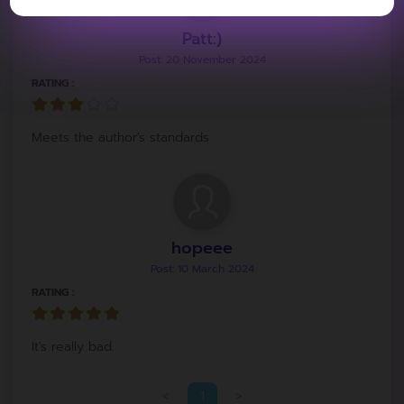
Patt:)
Post: 20 November 2024
RATING :
Meets the author's standards
hopeee
Post: 10 March 2024
RATING :
It's really bad.
<
1
>