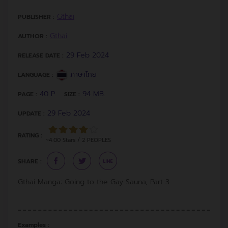
Gthai
PUBLISHER :
Gthai
AUTHOR :
29 Feb 2024
RELEASE DATE :
ภาษาไทย
LANGUAGE :
40 P.
94 MB.
PAGE :
SIZE :
29 Feb 2024
UPDATE :
RATING :
~4.00 Stars / 2 PEOPLES
SHARE :
Gthai Manga: Going to the Gay Sauna, Part 3
Examples :