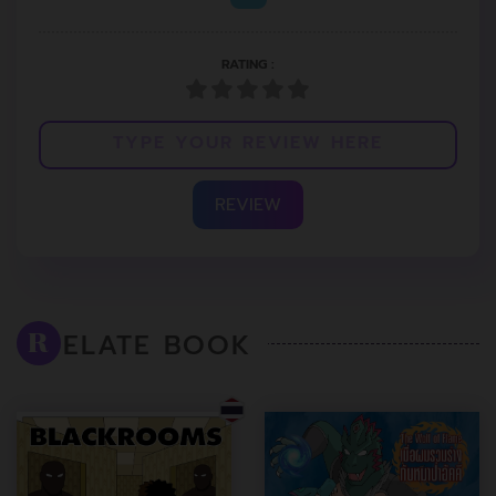
RATING :
REVIEW
ELATE BOOK
R