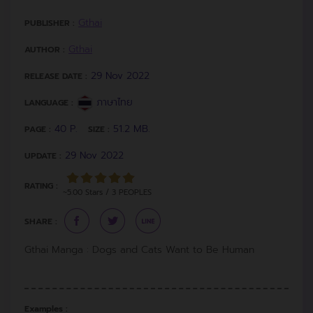
Gthai
PUBLISHER :
Gthai
AUTHOR :
29 Nov 2022
RELEASE DATE :
ภาษาไทย
LANGUAGE :
40 P.
51.2 MB.
PAGE :
SIZE :
29 Nov 2022
UPDATE :
RATING :
~5.00 Stars / 3 PEOPLES
SHARE :
Gthai Manga : Dogs and Cats Want to Be Human
Examples :