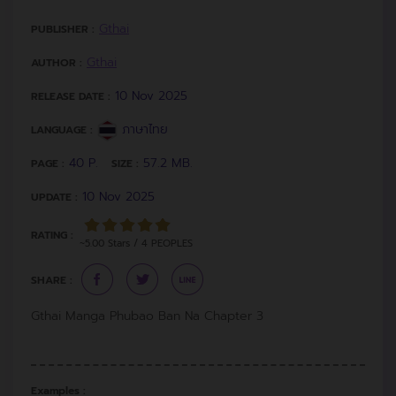
Gthai
PUBLISHER :
Gthai
AUTHOR :
10 Nov 2025
RELEASE DATE :
ภาษาไทย
LANGUAGE :
40 P.
57.2 MB.
PAGE :
SIZE :
10 Nov 2025
UPDATE :
RATING :
~5.00 Stars / 4 PEOPLES
SHARE :
Gthai Manga Phubao Ban Na Chapter 3
Examples :