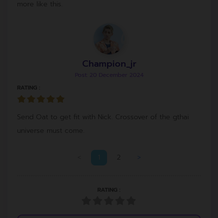
more like this.
Champion_jr
Post: 20 December 2024
RATING :
Send Oat to get fit with Nick. Crossover of the gthai
universe must come.
<
1
2
>
RATING :