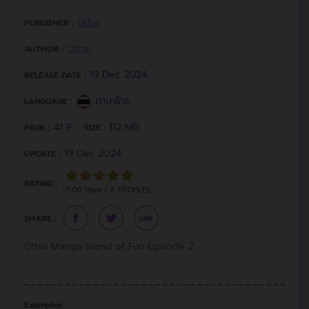
Gthai
PUBLISHER :
Gthai
AUTHOR :
19 Dec 2024
RELEASE DATE :
ภาษาไทย
LANGUAGE :
41 P.
112 MB.
PAGE :
SIZE :
19 Dec 2024
UPDATE :
RATING :
~5.00 Stars / 6 PEOPLES
SHARE :
Gthai Manga Island of Fun Episode 2
Examples :