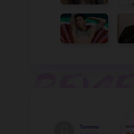
Tommo
RATI