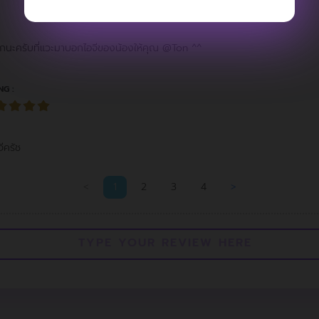
รับที่แวะมาบอกไอจีของน้องให้คุณ @Ton ^^
NG :
ีครัช
<
1
2
3
4
>