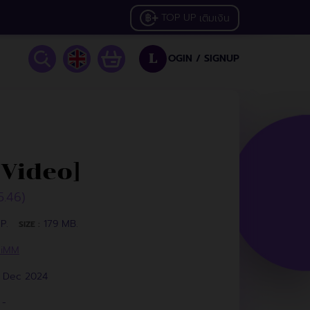
TOP UP
เติมเงิน
OGIN /
SIGNUP
L
 Video]
5.46)
P.
179 MB.
SIZE :
HiMM
2 Dec 2024
-