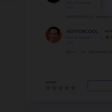
Post: 25 October
2021
@HOTFORCOOL ขอบคุณมากนะค
HOTFORCOOL
RATI
Post: 24 October
2021
@ton …. tee_sabcheewa ไอจ
RATING :