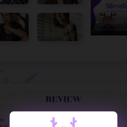
REVIEW
NG :