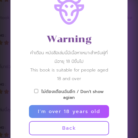
 took them all out. This time, I asked for good luck until it broke.
NG :
Warning
คำเตือน หนังสือเล่มนี้มีเนื้อหาเหมาะสำหรับผู้ที่
มีอายุ 18 ปีขึ้นไป
าช่วยยืนยันคุณภาพของ HiMM เล่มนี้ ^^
This book is suitable for people aged
18 and over
NG :
ไม่ต้องเตือนฉันอีก / Don't show
agian
ล่มนี้สุดๆ เปิดทุกอย่างชัด แถมเสร็จให้ดู
I'm over 18 years old
Back
NG :