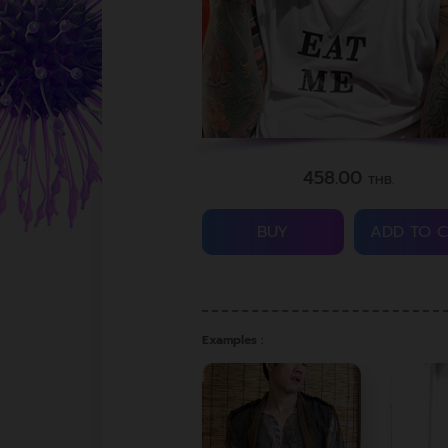
458.00
THB.
BUY
ADD TO 
Examples :