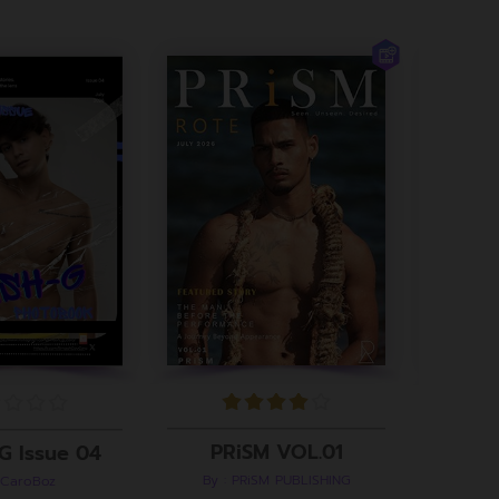
PRiSM VOL.01
G Issue 04
By : PRiSM PUBLISHING
 CaroBoz
B