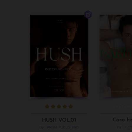
Caro Is
HUSH VOL.01
By : Ca
By : PRiSM PUBLISHING