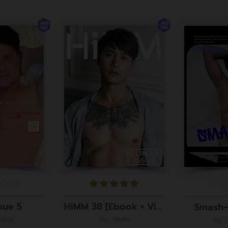
sue 5
HiMM 38 [Ebook + Video]
Smash-
roBoz
By : HiMM
By :