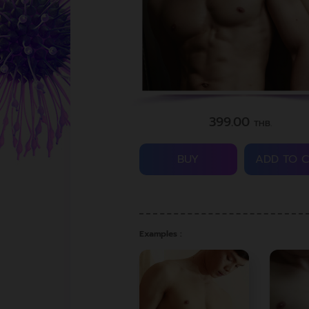
399.00
THB.
BUY
ADD TO 
Examples :