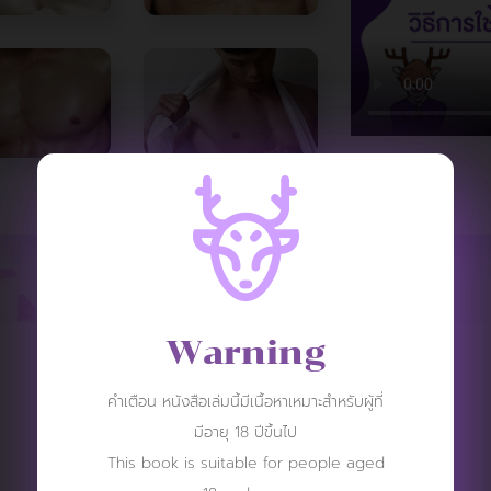
Warning
REVIEW
คำเตือน หนังสือเล่มนี้มีเนื้อหาเหมาะสำหรับผู้ที่
มีอายุ 18 ปีขึ้นไป
This book is suitable for people aged