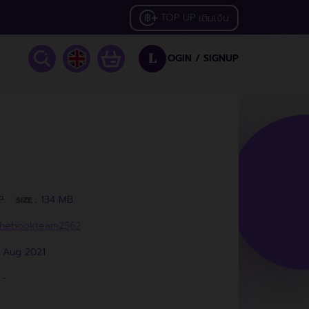
TOP UP
เติมเงิน
OGIN /
SIGNUP
L
P.
134 MB.
SIZE :
hebookteam2562
2 Aug 2021
-