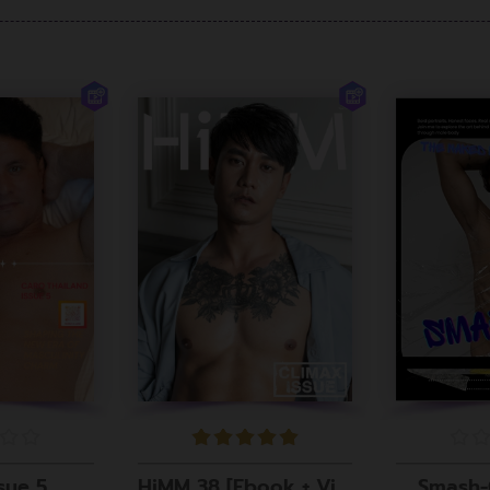
sue 5
HiMM 38 [Ebook + Video]
Smash-