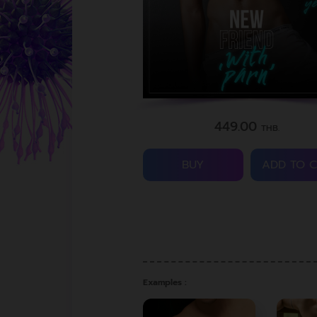
449.00
THB.
BUY
ADD TO 
Examples :