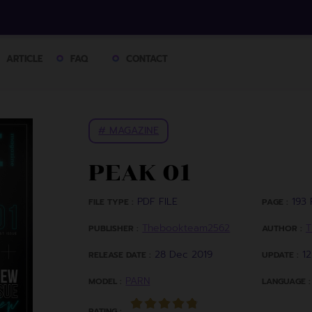
ARTICLE
FAQ
CONTACT
# MAGAZINE
PEAK 01
PDF FILE
193 
FILE TYPE :
PAGE :
Thebookteam2562
T
PUBLISHER :
AUTHOR :
28 Dec 2019
1
RELEASE DATE :
UPDATE :
PARN
MODEL :
LANGUAGE :
RATING :