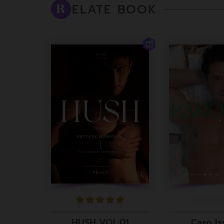
ELATE BOOK
R
Caro Is
HUSH VOL.01