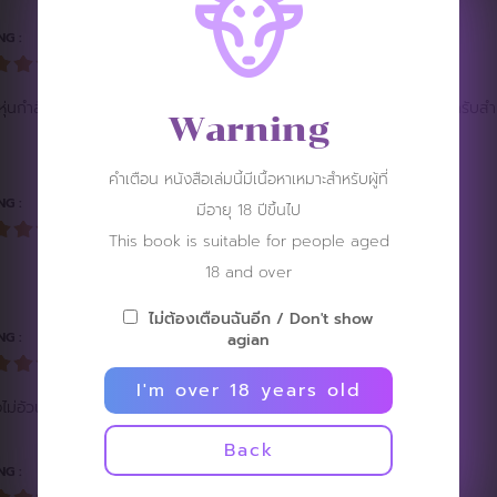
NG :
นกำลังดี แถมเล่มนี้ยังจัดเต็ม ภาพคมชัด ฟินทุกกซอกทุกมุม แนะนำนะครับสำหรับใค
Warning
คำเตือน หนังสือเล่มนี้มีเนื้อหาเหมาะสำหรับผู้ที่
NG :
มีอายุ 18 ปีขึ้นไป
This book is suitable for people aged
18 and over
ไม่ต้องเตือนฉันอีก / Don't show
NG :
agian
I'm over 18 years old
ือไม่อัวนหรือล่ำจนเกินไป จะคอยติดตามผลงานต่อไป
Back
NG :