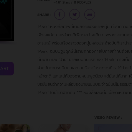
~4.81 Stars / 11 PEOPLES
SHARE :
‘Peak’ หนังสือภาพที่เน้นสรีระของชายหนุ่ม ที่เล่าความคิ
เพียงแค่ความหน้าตาดีเพียงอย่างเดียว เพราะเราแถมคว
อารมณ์ พร้อมเรื่องราวของหนุ่มหล่อประจำฉบับที่เรานำมาฝาก
‘Peak’ ฉบับปฐมฤกษ์นี้เรายกกองถ่ายไปถ่ายทำกันถึงเชียง
ทีมงาน และ ‘ป่าน’ นายแบบคนแรกของ ‘Peak’ ต่างเต็ม
ฝากกันตามระเบียบ และยอมรับว่าในระหว่างที่เราได้ถ่ายมำ
CART
หน้าตาดี และเสน่ห์ของชายหนุ่มพูดน้อย แต่มีเสน่ห์มาก เ
ขอยืนยันว่าความหล่อของนายแบบประจำฉบับนี้ไม่ธรรมดาจ
‘Peak’ ได้นำมาฝากกัน *** หนังสือเล่มนี้มีเนื้อหาเหมาะกับผู
VIDEO REVIEW :