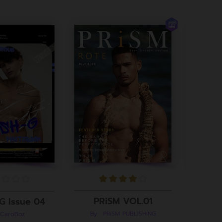
PRiSM VOL.01
G Issue 04
By : PRiSM PUBLISHING
 CaroBoz
B