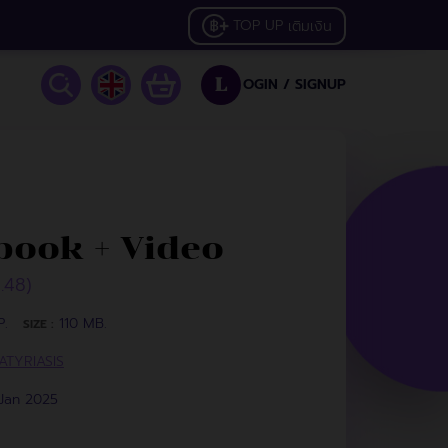
TOP UP
เติมเงิน
OGIN /
SIGNUP
L
book + Video
6.48)
P.
110 MB.
SIZE :
ATYRIASIS
 Jan 2025