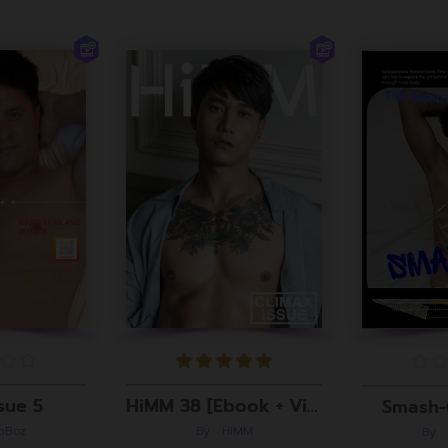
sue 5
HiMM 38 [Ebook + Video]
Smash-
roBoz
By : HiMM
By :