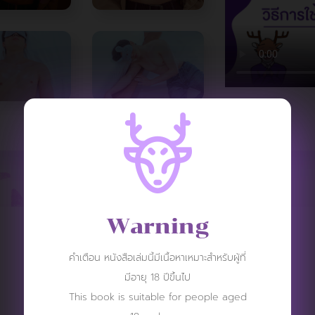
Warning
REVIEW
คำเตือน หนังสือเล่มนี้มีเนื้อหาเหมาะสำหรับผู้ที่
มีอายุ 18 ปีขึ้นไป
This book is suitable for people aged