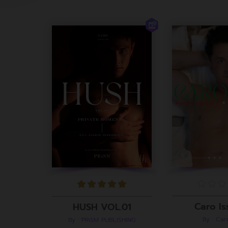
Caro Is
HUSH VOL.01
By : Ca
By : PRiSM PUBLISHING