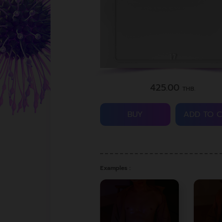
425.00
THB.
BUY
ADD TO 
Examples :