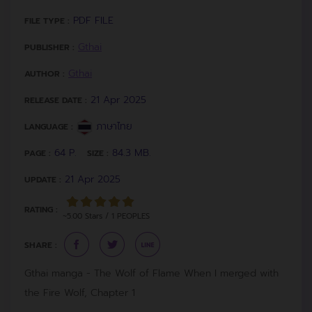
PDF FILE
FILE TYPE :
Gthai
PUBLISHER :
Gthai
AUTHOR :
21 Apr 2025
RELEASE DATE :
ภาษาไทย
LANGUAGE :
64 P.
84.3 MB.
PAGE :
SIZE :
21 Apr 2025
UPDATE :
RATING :
~5.00 Stars / 1 PEOPLES
SHARE :
Gthai manga - The Wolf of Flame When I merged with
the Fire Wolf, Chapter 1