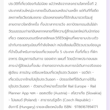
ประวัติที่เกี่ยวข้องกันไม่น้อย แม้ว่าหลังจากสงครามโลกครั้งที 2
ประเทศส่วนใหญ่จะกลายเป็นดินแดนหลังม่านเหล็ก แต่ทันทีที่อดีต
สหภาพโซเวียตล่มสลาย เมืองหลายแห่งก็ได้กลับมาอวดโฉมสู่
สายตาชาวโลกอีกครั้ง ทั้งปราสาทราชวัง สถาปัตยกรรมอันโอ่อ่า
วัฒนธรรมเก่าแก่อันหลากหลายที่ให้ความรู้สึกแปลกใหม่กับนักท่อง
เที่ยว ตลอดจนดนตรีคลาสสิคและวิถีชีวิตผู้คนที่พยายามประบตัว
เข้ากับกระแสทุนนิยมที่กำลังไหลบ่า หนังสือเล่มนี้ได้รวบรวมข้องมูล
ที่จำเป็นสำหรับการท่องเที่ยวของทั้ง 5 ประเทศ ทั้งที่เที่ยว ที่พัก
อาหาร ข้อมูลการเดินทาง ของฝาก แผนที่ โดยมีภาพประกอบและ
สาระน่ารู้อัดแน่นทั้งเล่ม ถ่ายทอดจากประสบการณ์เดินทางจริงของ
ผู้เขียน สารบัญ เตรียมพร้อมเที่ยวยุโรปตะวันออก - ขอวีซ่า -
เที่ยวบินจากไทยไปยุโรปตะวันออก - บัตรรถไฟที่ใช้เดินทางได้ใน
ยุโรปตะวันออก - ตัวแทนจำหน่ายตั๋วรถไฟ Rail Europe - Rail
Planner App ฯลฯ - ออสเตรีย (Austria) - สโลวาเกีย (Slovakia)
- โปแลนด์ (Poland) - สาธารณรัฐเช็ก (Czech Republic) -
ฮังการี (Hungary) รายละเอียดหนังสือ ISBN : 9786167894171