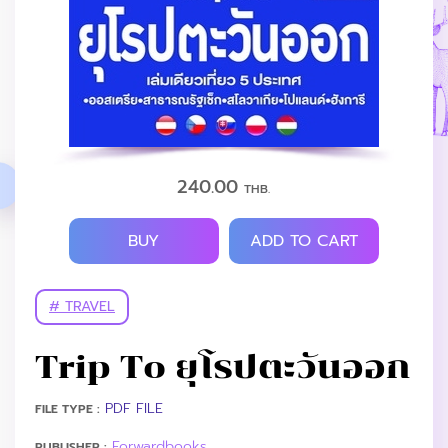
240.00
THB.
BUY
ADD TO CART
# TRAVEL
Trip To ยุโรปตะวันออก
PDF FILE
FILE TYPE :
Forwardbooks
PUBLISHER :