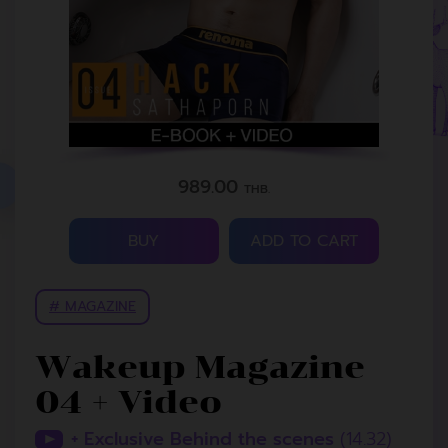
989.00
THB.
BUY
ADD TO CART
# MAGAZINE
Wakeup Magazine
04 + Video
+ Exclusive Behind the scenes
(14.32)