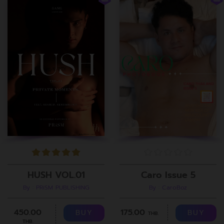
Caro Issue 5
HUSH VOL.01
By : CaroBoz
By : PRiSM PUBLISHING
175.00
450.00
BUY
BUY
THB.
THB.