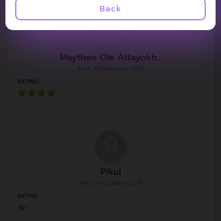
Back
Maythee Ole Attayokh...
Post: 28 February 2022
RATING :
.
Pikul
Post: 24 October 2019
RATING :