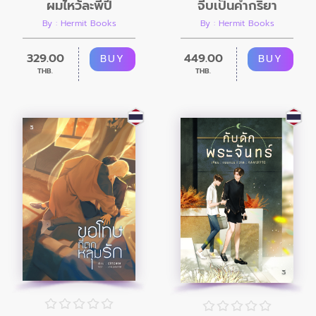
ผมไหว้ละพี่ปี
จีบเป็นคำกริยา
By : Hermit Books
By : Hermit Books
329.00
449.00
BUY
BUY
THB.
THB.