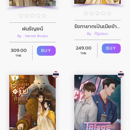
รัชทายาทเป็นเมียข้าเถอะ เล่ม 2 (จบ)
ฝนรัญชน์
By : ไร้รูปแบบ
By : Hermit Books
249.00
BUY
309.00
BUY
THB.
THB.