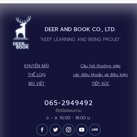
DEER AND BOOK CO., LTD.
“KEEP LEARNING AND BEING PROUD”
KHUYẾN MÃI
Câu hỏi thường gặp
THỂ LOẠI
các điều khoản và điều kiện
BÀI VIẾT
TIẾP XÚC
065-2949492
ติดต่อสอบถาม
จ. - ส. 10:00 - 18:00 น.