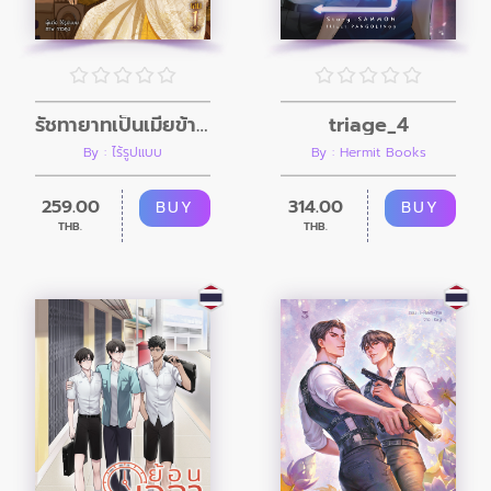
รัชทายาทเป็นเมียข้าเถอะ เล่ม 1
triage_4
By : ไร้รูปแบบ
By : Hermit Books
259.00
314.00
BUY
BUY
THB.
THB.