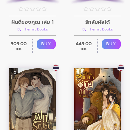
ฝันดีของคุณ เล่ม 1
รักสัมผัสได้
By : Hermit Books
By : Hermit Books
309.00
449.00
BUY
BUY
THB.
THB.