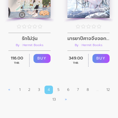
รักไม่วุ่น
มารยาปีศาจจิ้งจอก เล่ม 3
By : Hermit Books
By : Hermit Books
116.00
349.00
BUY
BUY
THB.
THB.
«
1
2
3
4
5
6
7
8
...
12
13
»