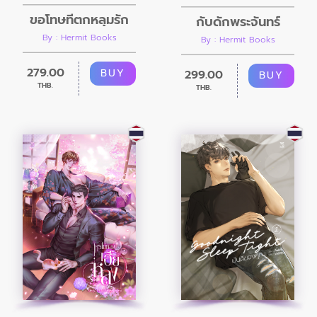
ขอโทษที่ตกหลุมรัก
กับดักพระจันทร์
By : Hermit Books
By : Hermit Books
279.00
BUY
299.00
BUY
THB.
THB.