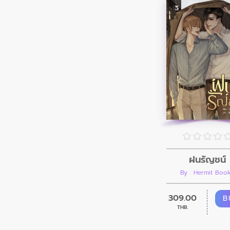
ฝนรัญชน์
By : Hermit Boo
309.00
B
THB.