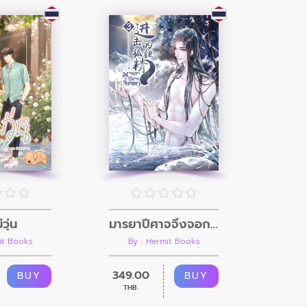
่วุ่น
มารยาปีศาจจิ้งจอก เล่ม 3
it Books
By : Hermit Books
349.00
BUY
BUY
THB.