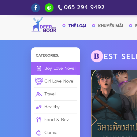
065 294 9492
THỂ LOẠI
KHUYẾN MÃI
EST SEL
B
CATEGORIES:
Boy Love Novel
Girl Love Novel
Travel
Healthy
Food & Bev.
Comic