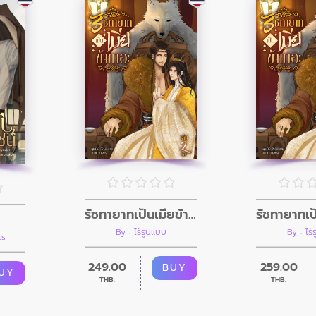
รัชทายาทเป็นเมียข้าเถอะ เล่ม 2 (จบ)
By : ไร้รูปแบบ
By : ไร
ks
249.00
259.00
BUY
UY
THB.
THB.