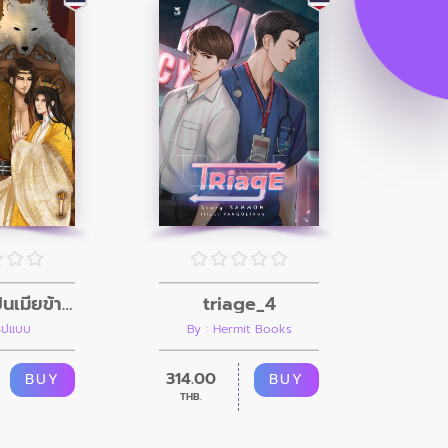
รัชทายาทเป็นเมียข้าเถอะ เล่ม 1
triage_4
้รูปแบบ
By : Hermit Books
314.00
BUY
BUY
THB.