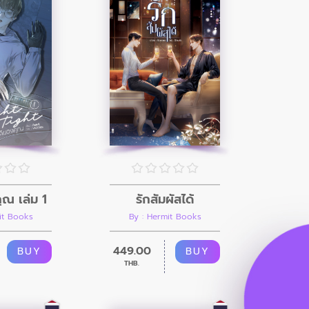
ุณ เล่ม 1
รักสัมผัสได้
it Books
By : Hermit Books
449.00
BUY
BUY
THB.