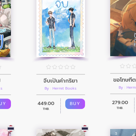
ขอโทษที่ต
ี
จีบเป็นคำกริยา
By : Herm
ks
By : Hermit Books
279.00
449.00
UY
BUY
THB.
THB.