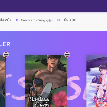
BÀI VIẾT
Câu hỏi thường gặp
TIẾP XÚC
LER