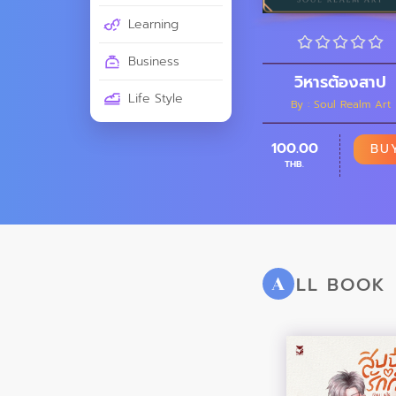
Learning
Business
วิหารต้องสาป
Life Style
By : Soul Realm Art
100.00
BU
THB.
LL BOOK
A