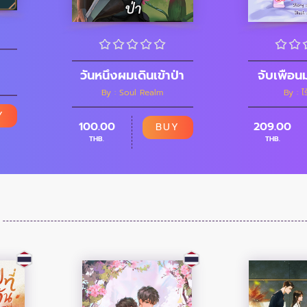
วันหนึ่งผมเดินเข้าป่า
จับเพือน
By : Soul Realm
By : ไ
Y
100.00
209.00
BUY
THB.
THB.