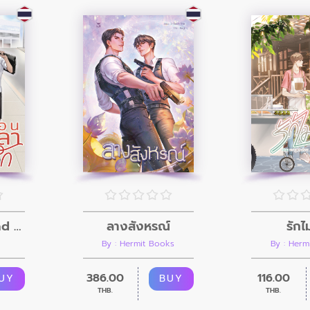
ลางสังหรณ์
รักไม
Protect My Dad ย้อนเวลาไปขวางรัก
By : Hermit Books
By : Herm
386.00
116.00
BUY
UY
THB.
THB.