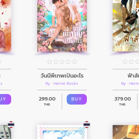
น
วันนี้พี่เทพเป็นอะไร
ฟ้าลั
ks
By : Hermit Books
By : Herm
299.00
379.00
UY
BUY
THB.
THB.