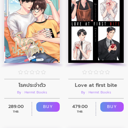
โรคประจำตัว
Love at first bite
By : Hermit Books
By : Hermit Books
289.00
479.00
BUY
BUY
THB.
THB.