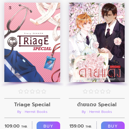
Triage Special
ด้ายแดง Special
By : Hermit Books
By : Hermit Books
109.00
159.00
BUY
BUY
THB.
THB.