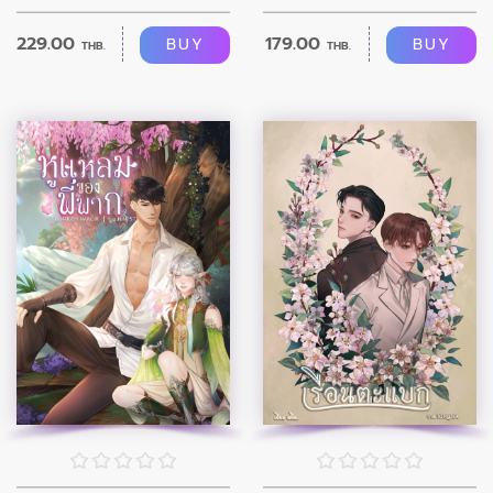
229.00
179.00
BUY
BUY
THB.
THB.