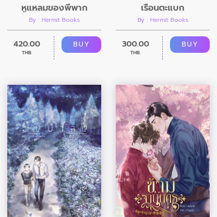
หูแหลมของพี่พาก
เรือนตะแบก
By : Hermit Books
By : Hermit Books
420.00
300.00
BUY
BUY
THB.
THB.