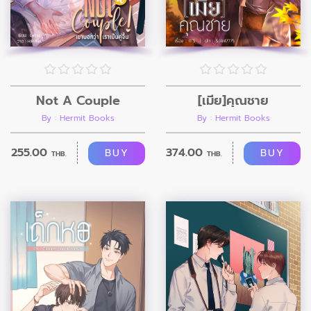
Not A Couple
[เมีย]คุณชาย
By : Hermit Books
By : Hermit Books
255.00
374.00
BUY
BUY
THB.
THB.