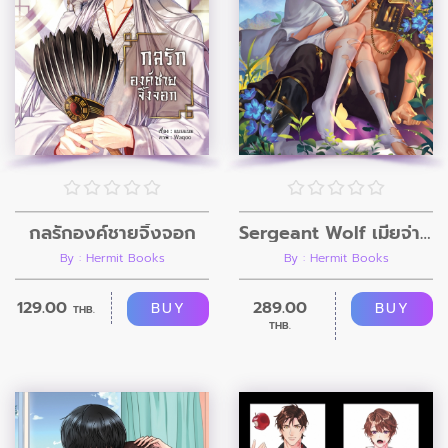
กลรักองค์ชายจิ้งจอก
Sergeant Wolf เมียจ่าฝูง
By : Hermit Books
By : Hermit Books
129.00
289.00
BUY
BUY
THB.
THB.