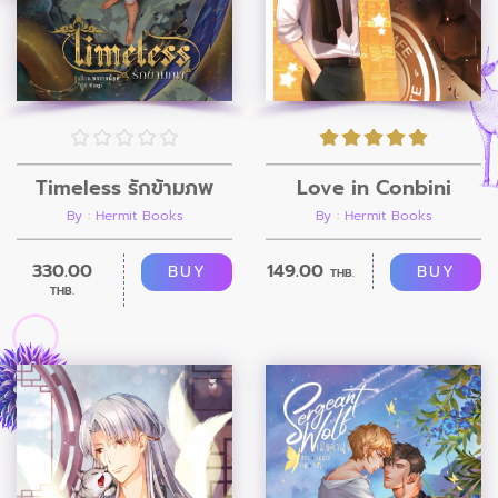
Timeless รักข้ามภพ
Love in Conbini
By : Hermit Books
By : Hermit Books
330.00
149.00
BUY
BUY
THB.
THB.