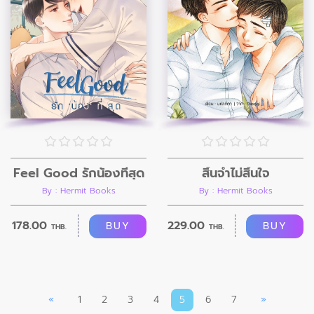
Feel Good รักน้องที่สุด
สิ้นจำไม่สิ้นใจ
By : Hermit Books
By : Hermit Books
178.00
229.00
BUY
BUY
THB.
THB.
«
1
2
3
4
5
6
7
»