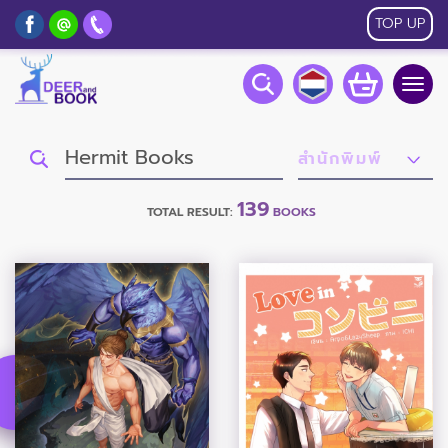
TOP UP
Togg
navig
139
TOTAL RESULT:
BOOKS