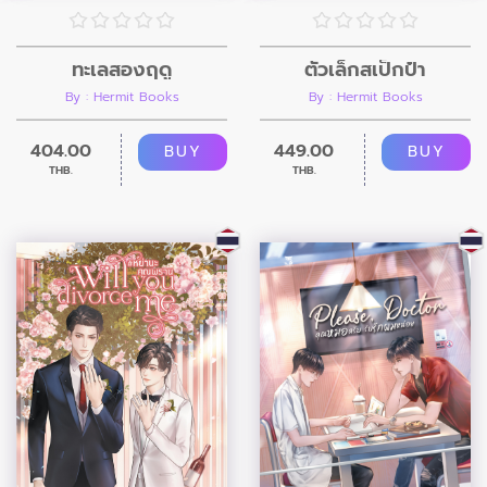
ทะเลสองฤดู
ตัวเล็กสเป็กป๋า
By : Hermit Books
By : Hermit Books
404.00
449.00
BUY
BUY
THB.
THB.