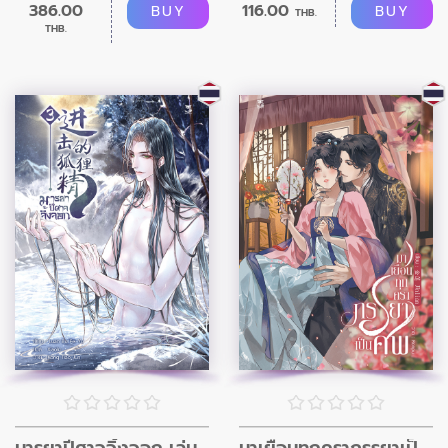
386.00
116.00
BUY
BUY
THB.
THB.
มารยาปีศาจจิ้งจอก เล่ม 3
มาเยือนทุกคราภรรยาเป็นศพ