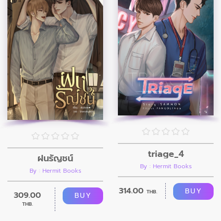
triage_4
ฝนรัญชน์
By : Hermit Books
By : Hermit Books
314.00
BUY
THB.
309.00
BUY
THB.