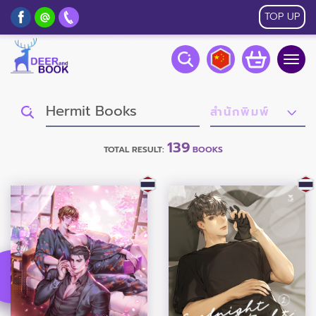
TOP UP
Togg
navig
139
TOTAL RESULT:
BOOKS