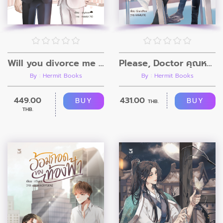
Will you divorce me หย่านะคุณพราน
Please, Doctor คุณหมอครับ รับรักผมหน่อย
By : Hermit Books
By : Hermit Books
449.00
431.00
BUY
BUY
THB.
THB.