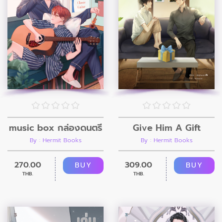
music box กล่องดนตรี
Give Him A Gift
By : Hermit Books
By : Hermit Books
270.00
309.00
BUY
BUY
THB.
THB.