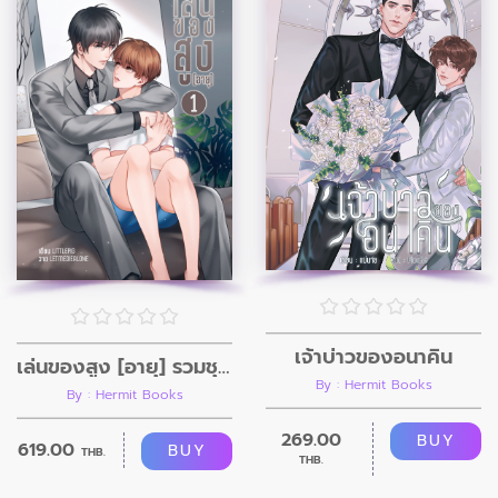
เจ้าบ่าวของอนาคิน
เล่นของสูง [อายุ] รวมชุด 2 เล่ม
By : Hermit Books
By : Hermit Books
269.00
BUY
619.00
BUY
THB.
THB.