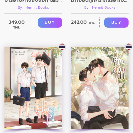
By : Hermit Books
By : Hermit Books
349.00
242.00
BUY
BUY
THB.
THB.