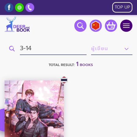
TOP UP
Togg
navig
1
TOTAL RESULT:
BOOKS