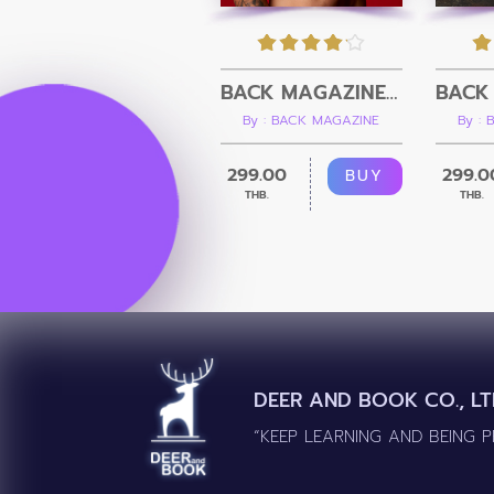
BACK MAGAZINE Issue 5
By : BACK MAGAZINE
By :
299.00
299.0
BUY
THB.
THB.
DEER AND BOOK CO., LT
“KEEP LEARNING AND BEING 