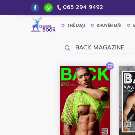
065 294 9492
THỂ LOẠI
KHUYẾN MÃI