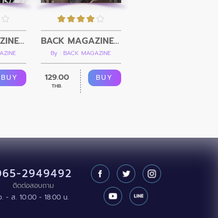
BACK MAGAZINE Issue 2
BACK MAGAZINE Issue 1
AZINE
By : BACK MAGAZINE
129.00
BUY
BUY
THB.
065-2949492
ติดต่อสอบถาม
จ. - ส. 10:00 - 18:00 น.