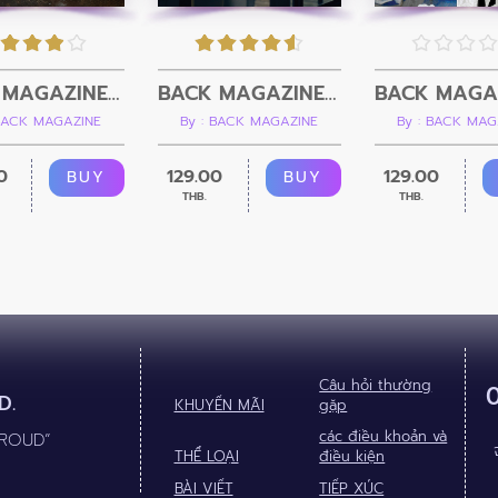
BACK MAGAZINE Issue 4 - RAW
BACK MAGAZINE Issue 3
 BACK MAGAZINE
By : BACK MAGAZINE
By : BACK MAG
0
129.00
129.00
BUY
BUY
THB.
THB.
Câu hỏi thường
D.
KHUYẾN MÃI
gặp
các điều khoản và
PROUD”
THỂ LOẠI
điều kiện
BÀI VIẾT
TIẾP XÚC