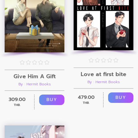
Love at first bite
Give Him A Gift
By : Hermit Books
By : Hermit Books
479.00
BUY
309.00
BUY
THB.
THB.