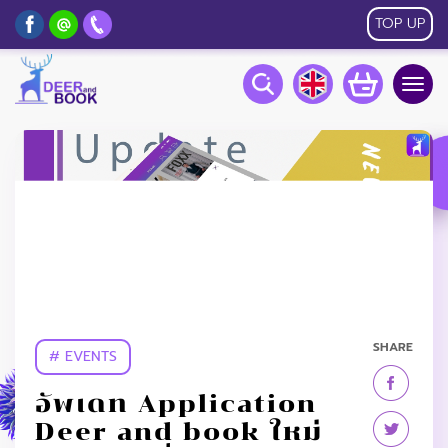
TOP UP
Togg
navig
SHARE
# EVENTS
อัพเดท Application
Deer and book ใหม่