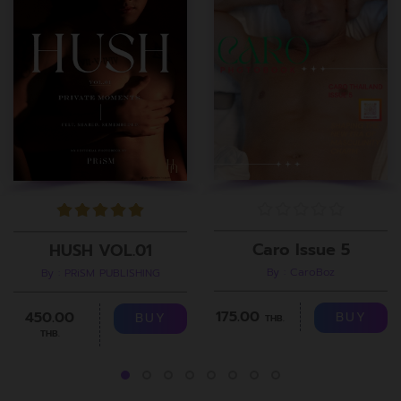
Caro Issue 5
HUSH VOL.01
By : CaroBoz
By : PRiSM PUBLISHING
175.00
450.00
BUY
BUY
THB.
THB.