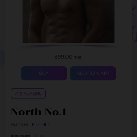
399.00
THB.
BUY
ADD TO CART
# MAGAZINE
North No.1
PDF FILE
FILE TYPE :
Wing
PUBLISHER :