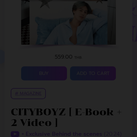
559.00
THB.
BUY
ADD TO CART
# MAGAZINE
CITYBOYZ [ E-Book +
2 Video ]
+ Exclusive Behind the scenes
(20.24)