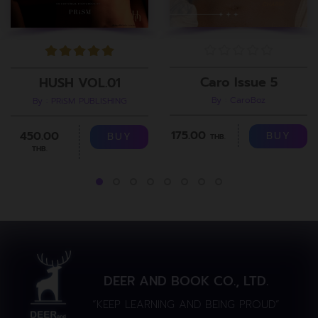
Caro Issue 5
HUSH VOL.01
By : CaroBoz
By : PRiSM PUBLISHING
175.00
450.00
BUY
BUY
THB.
THB.
DEER AND BOOK CO., LTD.
“KEEP LEARNING AND BEING PROUD”