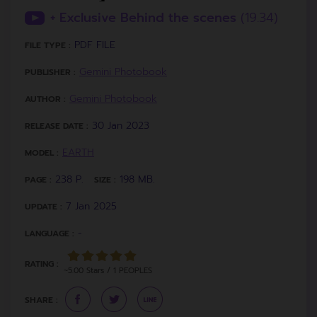
+ Exclusive Behind the scenes
(19.34)
PDF FILE
FILE TYPE :
Gemini Photobook
PUBLISHER :
Gemini Photobook
AUTHOR :
30 Jan 2023
RELEASE DATE :
EARTH
MODEL :
238 P.
198 MB.
PAGE :
SIZE :
7 Jan 2025
UPDATE :
-
LANGUAGE :
RATING :
~5.00 Stars / 1 PEOPLES
SHARE :