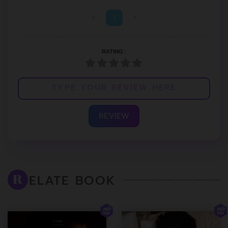
<
1
>
RATING :
REVIEW
ELATE BOOK
R