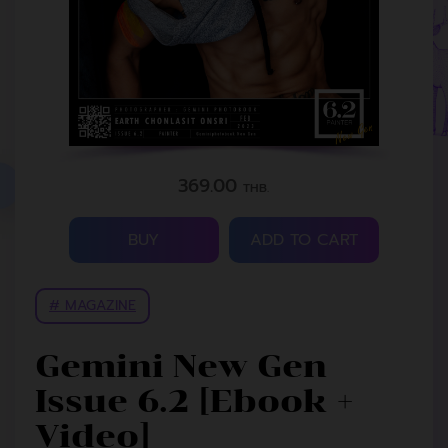
369.00
THB.
BUY
ADD TO CART
# MAGAZINE
Gemini New Gen
Issue 6.2 [Ebook +
Video]