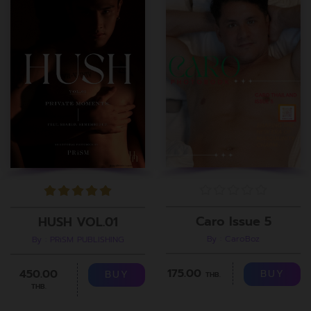
Caro Issue 5
HUSH VOL.01
By : CaroBoz
By : PRiSM PUBLISHING
175.00
450.00
BUY
BUY
THB.
THB.