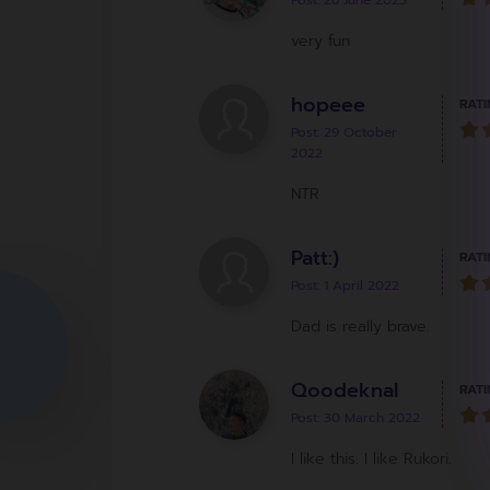
Post: 26 June 2023
very fun
hopeee
RATI
Post: 29 October
2022
NTR
Patt:)
RATI
Post: 1 April 2022
Dad is really brave.
Qoodeknal
RATI
Post: 30 March 2022
I like this. I like Rukori.