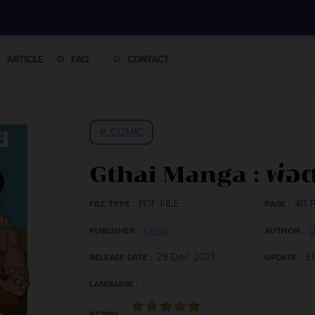
ARTICLE
FAQ
CONTACT
# COMIC
Gthai Manga : พ่อต
PDF FILE
40 P
FILE TYPE :
PAGE :
Gthai
G
PUBLISHER :
AUTHOR :
29 Dec 2021
3
RELEASE DATE :
UPDATE :
-
LANGUAGE :
RATING :