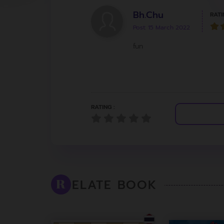
Bh.Chu
RATI
Post: 15 March 2022
fun
RATING :
ELATE BOOK
R