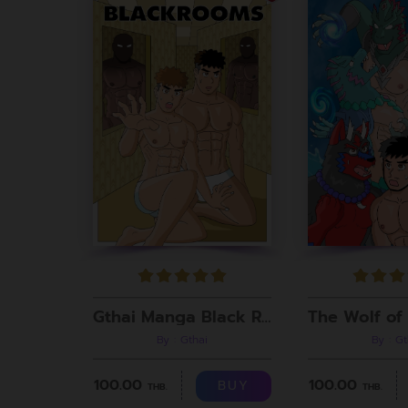
Gthai Manga Black Rooms
By : Gthai
By : Gt
100.00
100.00
BUY
THB.
THB.