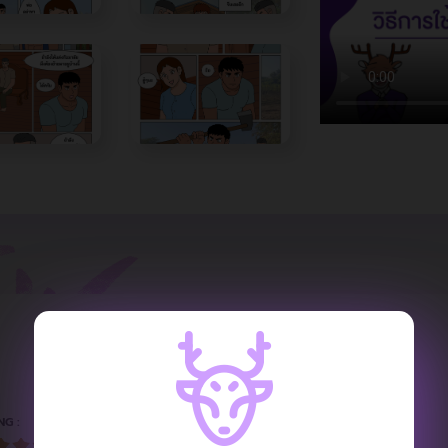
REVIEW
NG :