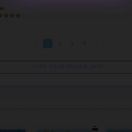
NG :
<
1
2
3
4
>