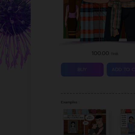
100.00
THB.
BUY
ADD TO 
Examples :