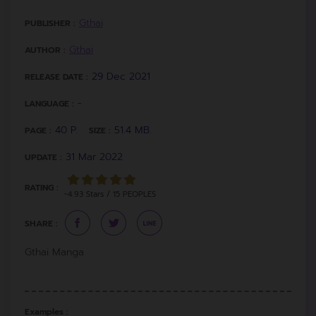
Gthai
PUBLISHER :
Gthai
AUTHOR :
29 Dec 2021
RELEASE DATE :
-
LANGUAGE :
40 P.
51.4 MB.
PAGE :
SIZE :
31 Mar 2022
UPDATE :
RATING :
~4.93 Stars / 15 PEOPLES
SHARE :
Gthai Manga
Examples :