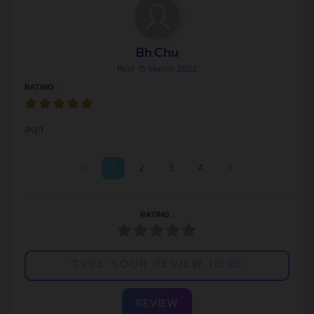
Bh.Chu
Post: 15 March 2022
RATING :
สนุก
<
1
2
3
4
>
RATING :
REVIEW