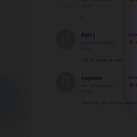
Post: 12 February
2025
D
Patt:)
RATI
Post: 20 November
2024
Still as great as ever
hopeee
RATI
Post: 13 September
2024
The furry line that is awaiti