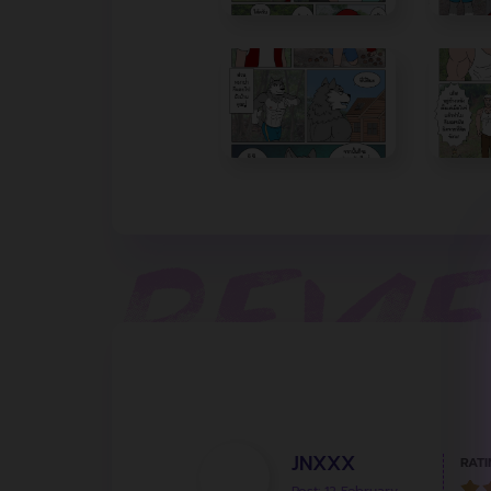
JNXXX
RATI