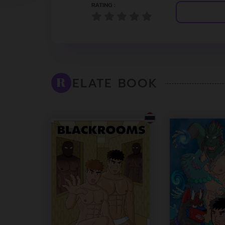
RATING :
ELATE BOOK
R