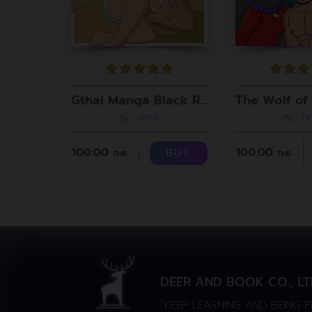
Gthai Manga Black Rooms
By : Gthai
By : Gt
100.00
100.00
BUY
THB.
THB.
DEER AND BOOK CO., LT
“KEEP LEARNING AND BEING 