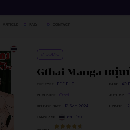
ARTICLE
FAQ
CONTACT
# COMIC
Gthai Manga หนุ่
PDF FILE
40 P
FILE TYPE :
PAGE :
Gthai
G
PUBLISHER :
AUTHOR :
12 Sep 2024
1
RELEASE DATE :
UPDATE :
ภาษาไทย
LANGUAGE :
RATING :