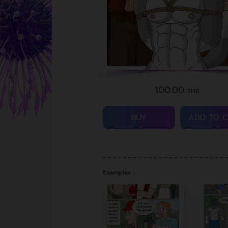
100.00
THB.
BUY
ADD TO 
Examples :