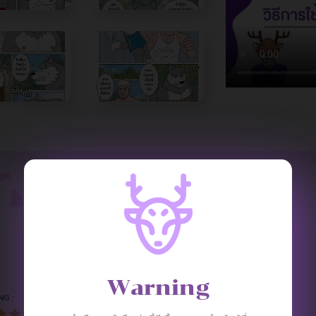
REVIEW
Warning
NG :