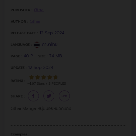
Gthai
PUBLISHER :
Gthai
AUTHOR :
12 Sep 2024
RELEASE DATE :
ภาษาไทย
LANGUAGE :
40 P.
74 MB.
PAGE :
SIZE :
12 Sep 2024
UPDATE :
RATING :
~4.67 Stars / 3 PEOPLES
SHARE :
Gthai Manga หนุ่มน้อยหมวกแดง
Examples :