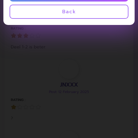
Back
dear2278
Post: 17 November 2025
RATING :
Deel 1-2 is beter.
JNXXX
Post: 12 February 2025
RATING :
?