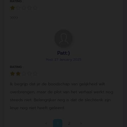
RATING :
????
Patt:)
Post: 27 January 2025
RATING :
Ik begrijp dat je de boodschap van gelijkheid wilt
overbrengen, maar de plot van het verhaal werkt nog
steeds niet. Belangrijker nog is dat de slechterik zijn
lesje nog niet heeft geleerd.
<
1
2
>