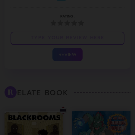
RATING :
REVIEW
ELATE BOOK
R