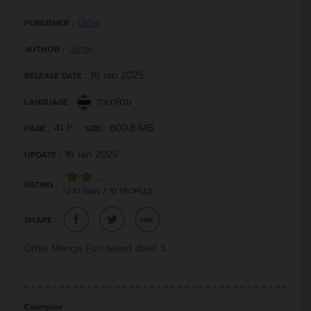
Gthai
PUBLISHER :
Gthai
AUTHOR :
16 Jan 2025
RELEASE DATE :
ภาษาไทย
LANGUAGE :
41 P.
600.8 MB.
PAGE :
SIZE :
16 Jan 2025
UPDATE :
RATING :
~2.10 Stars / 10 PEOPLES
SHARE :
Gthai Manga Fun Island deel 3
Examples :