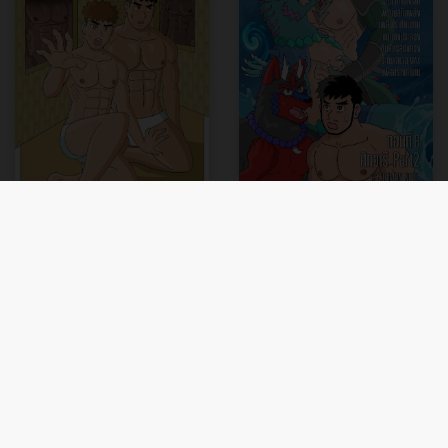
Gthai Manga Black Rooms
The Wolf of Flame เมื่อผมรวมร่างกับหมาป่าอัคคี ตอนที่8
By : Gthai
By : Gthai
100.00
100.00
BUY
BUY
THB.
THB.