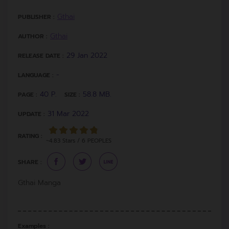
Gthai
PUBLISHER :
Gthai
AUTHOR :
29 Jan 2022
RELEASE DATE :
-
LANGUAGE :
40 P.
58.8 MB.
PAGE :
SIZE :
31 Mar 2022
UPDATE :
RATING :
~4.83 Stars / 6 PEOPLES
SHARE :
Gthai Manga
Examples :