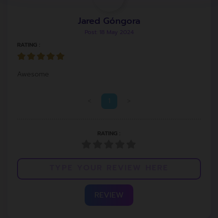
Jared Góngora
Post: 18 May 2024
RATING :
Awesome
<
1
>
RATING :
REVIEW