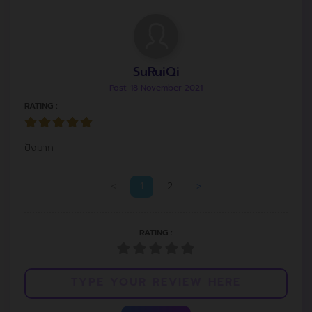
SuRuiQi
Post: 18 November 2021
RATING :
ปังมาก
<
1
2
>
RATING :