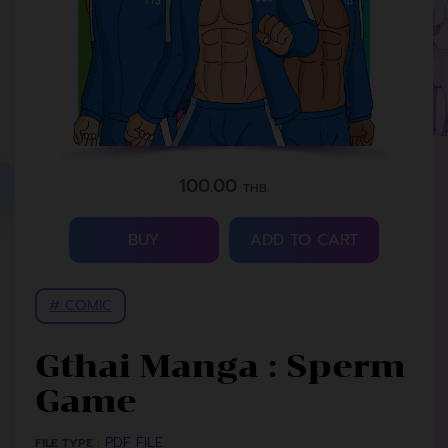
100.00
THB.
BUY
ADD TO CART
# COMIC
Gthai Manga : Sperm
Game
PDF FILE
FILE TYPE :