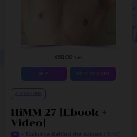
458.00
THB.
BUY
ADD TO CART
# MAGAZINE
HiMM 27 [Ebook +
Video]
+ Exclusive Behind the scenes
(18.40)