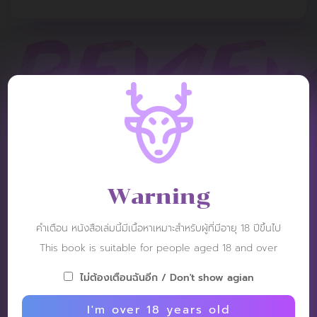
REVIEW
Warning
Khannomthai
Post: 4 January 2026
คำเตือน หนังสือเล่มนี้มีเนื้อหาเหมาะสำหรับผู้ที่มีอายุ 18 ปีขึ้นไป
RATING :
This book is suitable for people aged 18 and over
ไม่ต้องเตือนฉันอีก / Don't show agian
วีดีโอ behide the scene ดูไม่ได้ แก้ไขด่วนครับ ภาพสะใจม้ากก
นายแบบดี และโชว์ได้สุดยอดมาก
I'm over 18 years old