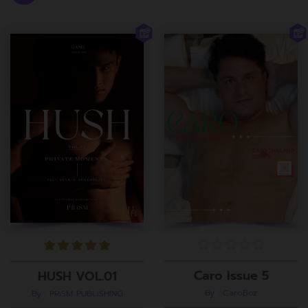
Caro Issue 5
HUSH VOL.01
By : CaroBoz
By : PRiSM PUBLISHING