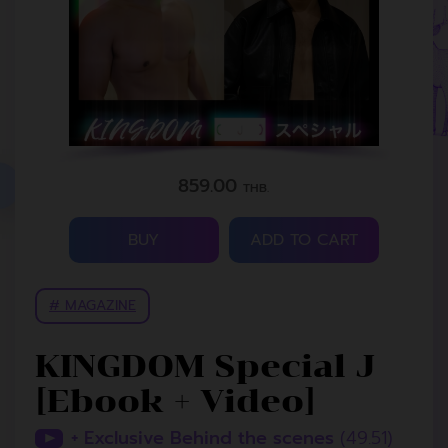
859.00
THB.
BUY
ADD TO CART
# MAGAZINE
KINGDOM Special J
[Ebook + Video]
+ Exclusive Behind the scenes
(49.51)