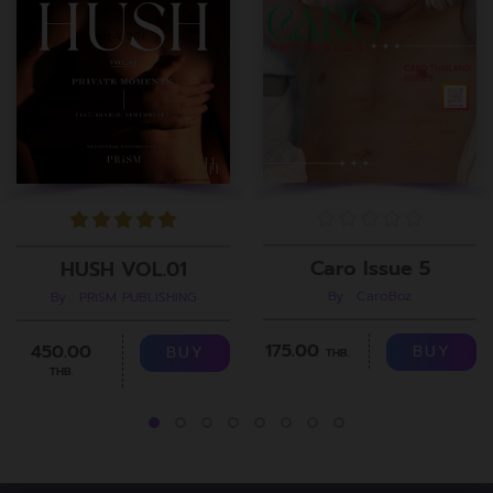
Caro Issue 5
HUSH VOL.01
By : CaroBoz
By : PRiSM PUBLISHING
175.00
450.00
BUY
BUY
THB.
THB.