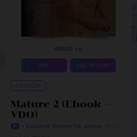
489.00
THB.
BUY
ADD TO CART
# MAGAZINE
Mature 2 (Ebook +
VDO)
+ Exclusive Behind the scenes
(10.00)