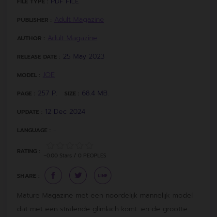
PDF FILE
FILE TYPE :
Adult Magazine
PUBLISHER :
Adult Magazine
AUTHOR :
25 May 2023
RELEASE DATE :
JOE
MODEL :
257 P.
68.4 MB.
PAGE :
SIZE :
12 Dec 2024
UPDATE :
-
LANGUAGE :
RATING :
~0.00 Stars / 0 PEOPLES
SHARE :
Mature Magazine met een noordelijk mannelijk model
dat met een stralende glimlach komt. en de grootte