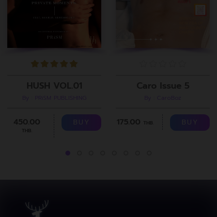
Caro Issue 5
HUSH VOL.01
By : CaroBoz
By : PRiSM PUBLISHING
175.00
450.00
BUY
BUY
THB.
THB.