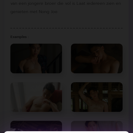
van een jongere broer die vol is Laat iedereen zien en
genieten met Nong Joe.
Examples :